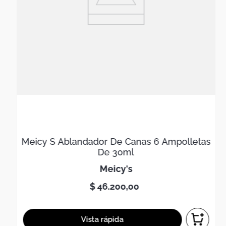
Meicy S Ablandador De Canas 6 Ampolletas
De 30ml
meicy's
$
46
.
200
,
00