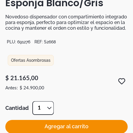
Esponja Blanco/Gris
Botas
Dko
Novedoso dispensador con compartimiento integrado
para esponja, perfecto para optimizar el espacio en la
cocina y mantener el orden con estilo y funcionalidad.
PLU:
691276
REF:
S2668
Ofertas Asombrosas
$
21
.
165
,
00
$
24
.
900
,
00
Cantidad
1
Agregar al carrito