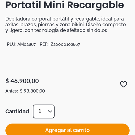
Portatil Mini Recargable
Botas
Dko
Depiladora corporal portátil y recargable, ideal para
axilas, brazos, piernas y zona bikini. Diseño compacto
y ligero, con tecnología de afeitado sin dolor.
PLU:
AM02867
REF:
IZ20000102867
$
46
.
900
,
00
$
93
.
800
,
00
Cantidad
1
Agregar al carrito