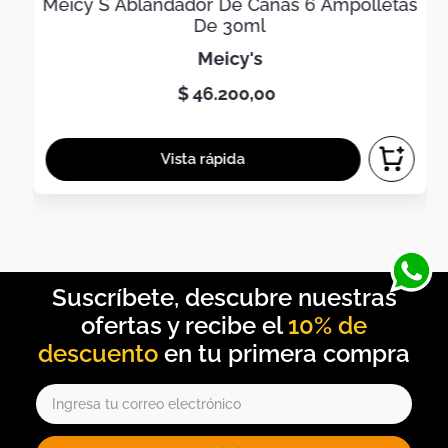
Meicy S Ablandador De Canas 6 Ampolletas
De 30ml
meicy's
$
46
.
200
,
00
10% de
descuento