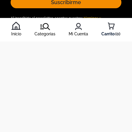
Suscribirme
Al inscribirte al newsletter, aceptas nuestros
términos y
condiciones
, y nuestra
política de tratamiento de información
.
Inicio
Categorias
Mi Cuenta
0
Acerca de Dekosas
Links de interés
Contáctanos
Horario de atención contact center