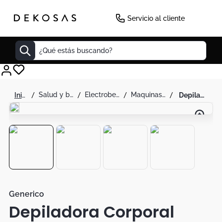
-
50
%
Servicio al cliente
¿Qué estás buscando?
Cuadros
salud y belleza
electrobelleza
maquinas de afeitar
depiladora corporal portatil mini recargable
Decoracion
Cabecero
Tapete
Lamparas
Cuadro
Sillas
Generico
Depiladora Corporal
Duvet