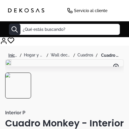
Servicio al cliente
¿Qué estás buscando?
Cuadros
hogar y decoración
wall decor
cuadros
cuadro monkey - interior p
Decoracion
Tapete
Cabecero
Lamparas
Cuadro
Sillas
Interior P
Cuadro Monkey - Interior
Duvet