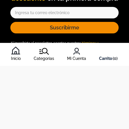
Suscribirme
Al inscribirte al newsletter, aceptas nuestros
términos y
condiciones
, y nuestra
política de tratamiento de información
.
Inicio
Categorias
Mi Cuenta
0
Acerca de Dekosas
Links de interés