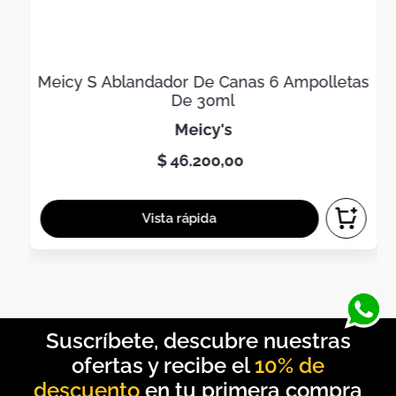
Meicy S Ablandador De Canas 6 Ampolletas
De 30ml
meicy's
$
46
.
200
,
00
10% de
descuento