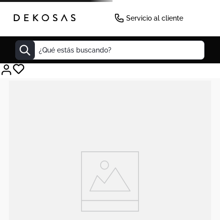
Servicio al cliente
¿Qué estás buscando?
Cuadros
Decoracion
Cabecero
Tapete
Lamparas
Cuadro
Sillas
Duvet