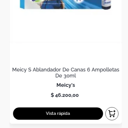
Meicy S Ablandador De Canas 6 Ampolletas
De 30ml
meicy's
$
46
.
200
,
00