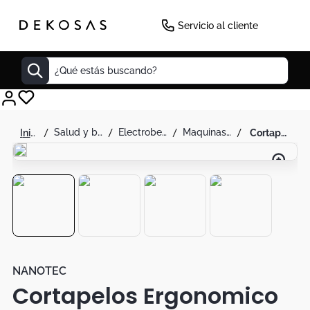
-
50
%
Servicio al cliente
¿Qué estás buscando?
Cuadros
salud y belleza
electrobelleza
maquinas de afeitar
cortapelos ergonomico corte preciso sin esfuerzo
Decoracion
Tapete
Cabecero
Lamparas
Cuadro
Sillas
NANOTEC
Cortapelos Ergonomico
Duvet