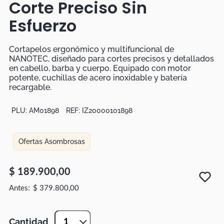
Corte Preciso Sin
Botas
Esfuerzo
Dko
Cortapelos ergonómico y multifuncional de
NANOTEC, diseñado para cortes precisos y detallados
en cabello, barba y cuerpo. Equipado con motor
potente, cuchillas de acero inoxidable y batería
recargable.
PLU:
AM01898
REF:
IZ20000101898
Ofertas Asombrosas
$
189
.
900
,
00
$
379
.
800
,
00
Cantidad
1