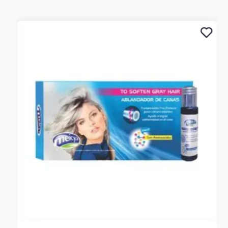
necesidades con excelencia y facilidad.
**INFORMACION IMPORTANTE **El color de la foto es
referencial para que puedas ver los atributos del producto
y al mismo tiempo es la opción 1 nuestra de despacho.
Pero dejamos la aclaración para que lo tengas presente por
si te llegara en otro color.**
NOTA : La foto de este producto ha sido ambientada, por
lo cual no incluye ningún adorno, ni accesorios, ni piezas
adicionales ni ningún otro elemento que lo acompañan.
Garantía del producto
Observaciones De Garantía: 3 Meses **** La garantía de
este producto es exclusivamente por defectos de fábrica,
no por daños ocasionados por mal uso o por
desconocimiento de uso del cliente. La garantía se
tramitará bajo las políticas, términos y condiciones
establecidos por la empresa. ****