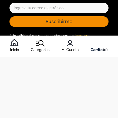
Suscribirme
Al inscribirte al newsletter, aceptas nuestros
términos y
condiciones
, y nuestra
política de tratamiento de información
.
Inicio
Categorias
Mi Cuenta
0
Acerca de Dekosas
Links de interés