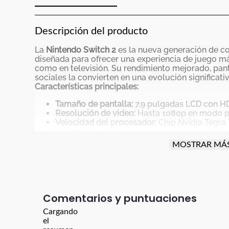
Descripción del producto
La
Nintendo Switch 2
es la nueva generación de co
diseñada para ofrecer una experiencia de juego má
como en televisión. Su rendimiento mejorado, pan
sociales la convierten en una evolución significativ
Características principales:
Tamaño de pantalla:
7.9 pulgadas LCD con H
Resolución de video:
Hasta 1080p en modo po
Velocidad del procesador:
Chip Nvidia Tegra
integrada
Sistema operativo:
Plataforma Nintendo opti
MOSTRAR MÁ
sociales y de accesibilidad
Memoria RAM:
12 GB LPDDR5X
Memoria interna:
256 GB UFS 3.1, expandible
Batería:
Aproximadamente 5220 mAh, con aut
dependiendo del uso
Comentarios
Modos de uso:
Portátil, sobremesa y conect
Audio:
Altavoces estéreo mejorados y salida 
Cargando
Conectividad:
Wi-Fi 6, Bluetooth, USB-C, HDMI
el
Controles:
Joy-Con 2 con acoplamiento magné