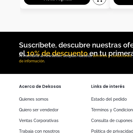
10% de descuento
Al inscribirte al newsletter, aceptas nuestros
términos y condiciones
de información
.
Acerca de Dekosas
Links de interés
Quienes somos
Estado del pedido
Quiero ser vendedor
Términos y Condicio
Ventas Corporativas
Consulta de cupones
Trabaja con nosotros
Politica de privacida