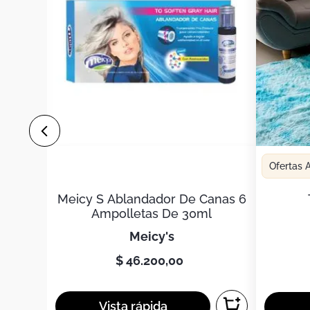
Ofertas
Meicy S Ablandador De Canas 6
Ampolletas De 30ml
meicy's
$
46
.
200
,
00