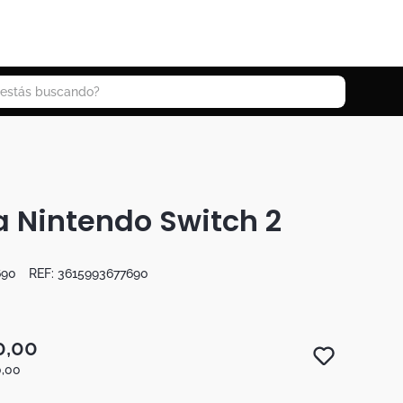
 buscando?
 Nintendo Switch 2
690
REF:
3615993677690
0
,
00
0
,
00