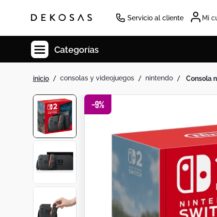
Servicio al cliente
Mi c
Categorías
consolas y videojuegos
nintendo
consola 
Cuadros
Decoracion
-
9
%
Tapete
Cabecero
Lamparas
Cuadro
Sillas
Duvet