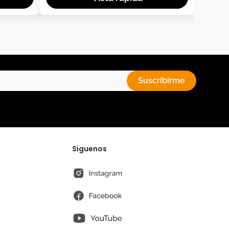
Suscribirme
Siguenos
instagram
fb
You Tube