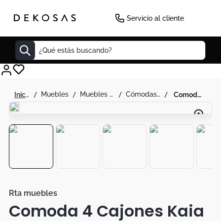
-
30
%
Servicio al cliente
¿Qué estás buscando?
Cuadros
muebles
muebles de alcoba
cómodas y tocador
comoda 4 cajones kaia rta wengue + miel
Decoracion
Cabecero
Cuadro
Sillas
Botas
Lamparas
Rta muebles
Comoda 4 Cajones Kaia
Bibliotecas