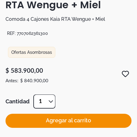
RTA Wengue + Miel
Duvet
Mesas Noche
Comoda 4 Cajones Kaia RTA Wengue + Miel
REF:
7707062361300
Ofertas Asombrosas
$
583
.
900
,
00
$
840
.
900
,
00
Cantidad
1
Agregar al carrito