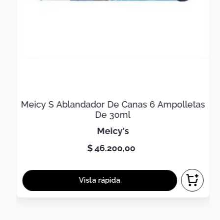
Meicy S Ablandador De Canas 6 Ampolletas
De 30ml
meicy's
$
46
.
200
,
00