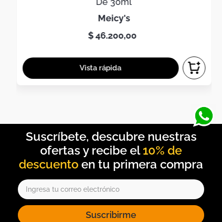
De 30ml
meicy's
$
46
.
200
,
00
10% de
descuento
Suscribirme