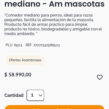
mediano - Am mascotas
Botas
Dko
"Comedor mediano para perros, ideal para razas
pequeñas, facilita la alimentación de tu mascota,
Producto fácil de armar, práctico para limpiar,
producto no tóxico, biodegradable y amigable con el
medio ambiente. "
PLU:
6503
REF:
77077347586503
Ofertas Asombrosas
$
58
.
990
,
00
Cantidad
1