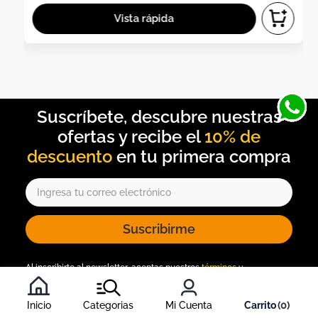
10% de
descuento
Suscribirme
Al inscribirte al newsletter, aceptas nuestros
términos y
condiciones
, y nuestra
política de tratamiento de información
.
Inicio
Categorias
Mi Cuenta
0