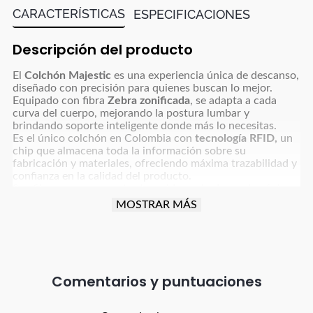
CARACTERÍSTICAS
ESPECIFICACIONES
Descripción del producto
El
Colchón Majestic
es una experiencia única de descanso,
diseñado con precisión para quienes buscan lo mejor.
Equipado con fibra
Zebra zonificada
, se adapta a cada
curva del cuerpo, mejorando la postura lumbar y
brindando soporte inteligente donde más lo necesitas.
Es el único colchón en Colombia con
tecnología RFID,
un
chip que almacena toda la información sobre su
fabricación y materiales, ofreciendo máxima trazabilidad y
confianza en la calidad del producto.
Sus fibras y componentes han sido probados en los únicos
laboratorios de sur america certificados por entidades
MOSTRAR MÁS
internacionales de Estados Unidos, garantizando
estándares superiores de durabilidad, confort y seguridad.
Comentarios