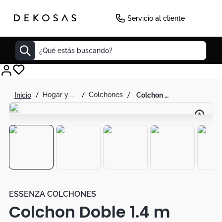
Servicio al cliente
¿Qué estás buscando?
Cuadros
hogar y decoración
colchones
colchon doble 1.4 m essenza majestic - good
Decoracion
Cabecero
Tapete
Lamparas
Cuadro
Sillas
ESSENZA COLCHONES
Colchon Doble 1.4 m
Duvet