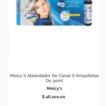
Meicy S Ablandador De Canas 6 Ampolletas
De 30ml
meicy's
$
46
.
200
,
00