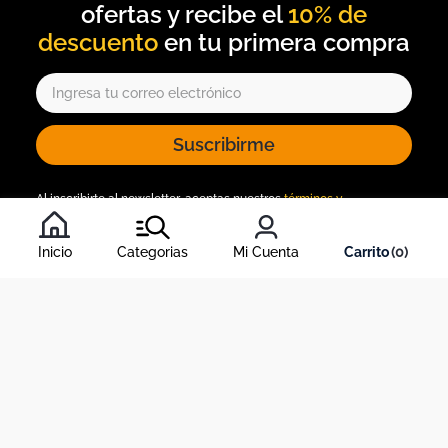
10% de
descuento
Suscribirme
Al inscribirte al newsletter, aceptas nuestros
términos y
condiciones
, y nuestra
política de tratamiento de información
.
Inicio
Categorias
Mi Cuenta
0
Acerca de Dekosas