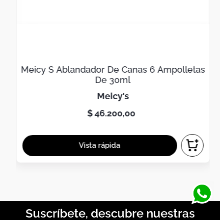
Meicy S Ablandador De Canas 6 Ampolletas
De 30ml
meicy's
$
46
.
200
,
00