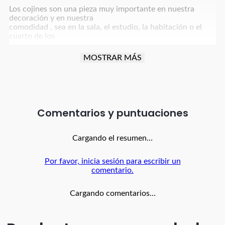
Los cojines son una pieza muy importante en nuestra
decoración y en nuestra
comodidad , sea en la sala, el estudio, la habitación o el
cuarto de los
niños siempre están presentes y son indispensables.
MOSTRAR MÁS
Nuestros lindos cojines cuadrados en suave tela micro
fibra son rellenos en
algodón siliconado en una forro de seda poliester y la
funda intercambiable
con cremallera es lavable en lavadora.
Comentarios
Kit x2 unidades Medida 45x45 (puede tener una variación
hasta de 2
cm)
Cargando el resumen…
…
Por favor, inicia sesión para escribir un
comentario.
Calidad garantizada!!! Encuentra
nuestras 16 variantes de color
Cargando comentarios…
Fabricado en Colombia por BANZAY