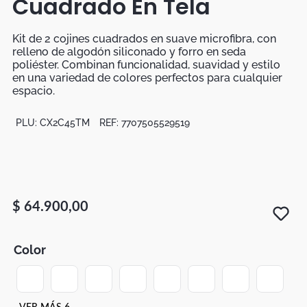
Cuadrado En Tela
Botas
Dko
Kit de 2 cojines cuadrados en suave microfibra, con
relleno de algodón siliconado y forro en seda
poliéster. Combinan funcionalidad, suavidad y estilo
en una variedad de colores perfectos para cualquier
espacio.
PLU:
CX2C45TM
REF:
7707505529519
$
64
.
900
,
00
Color