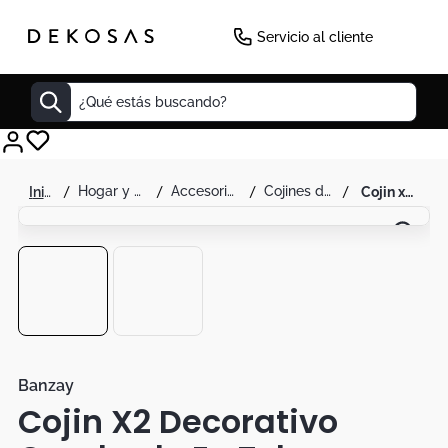
Servicio al cliente
¿Qué estás buscando?
Cuadros
hogar y decoración
accesorios
cojines decorativos
cojin x2 decorativo cuadrado en tela
Decoracion
Cabecero
Tapete
Lamparas
Cuadro
Sillas
Banzay
Cojin X2 Decorativo
Duvet