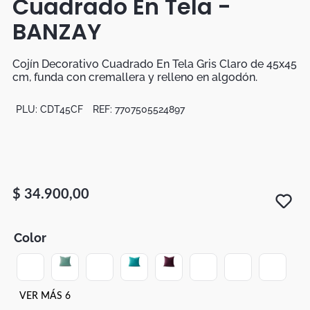
Cuadrado En Tela -
Botas
BANZAY
Dko
Cojín Decorativo Cuadrado En Tela Gris Claro de 45x45
cm, funda con cremallera y relleno en algodón.
PLU:
CDT45CF
REF:
7707505524897
$
34
.
900
,
00
Color
VER MÁS 6