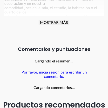
decoración y en nuestra
comodidad , sea en la sala, el estudio, la habitación o el
cuarto de los
niños siempre están presentes y son indispensables.
MOSTRAR MÁS
Nuestros lindos cojines cuadrados en suave tela micro
fibra son rellenos en
algodón siliconado en una forro de seda poliester y la
funda intercambiable
con cremallera es lavable en lavadora.
Comentarios
Medida 45x45 (puede tener una variación hasta de 2 cm)
…
Cargando el resumen…
Calidad garantizada!!! Encuentra
Por favor, inicia sesión para escribir un
nuestras 16 variantes de color
comentario.
Fabricado en Colombia por BANZAY
Cargando comentarios…
Productos recomendados