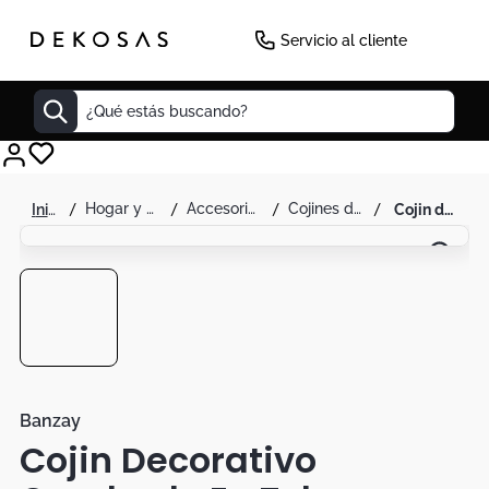
Servicio al cliente
¿Qué estás buscando?
Cuadros
hogar y decoración
accesorios
cojines decorativos
cojin decorativo cuadrado en tela - banzay
Decoracion
Tapete
Cabecero
Lamparas
Cuadro
Sillas
Banzay
Cojin Decorativo
Duvet