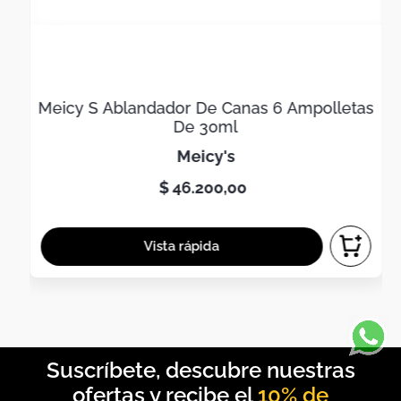
Meicy S Ablandador De Canas 6 Ampolletas
De 30ml
meicy's
$
46
.
200
,
00
10% de