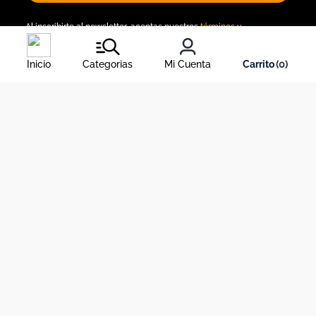
Al inscribirte al newsletter, aceptas nuestros
términos y
condiciones
, y nuestra
política de tratamiento de información
.
Inicio
Categorias
Mi Cuenta
0
Acerca de Dekosas
Links de interés
Contáctanos
Horario de atención contact center