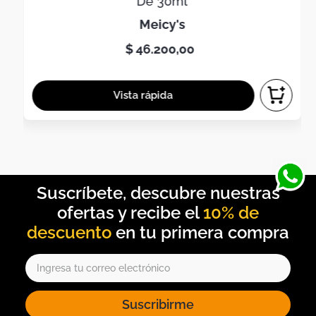
De 30ml
meicy's
$
46
.
200
,
00
10% de
descuento
Suscribirme