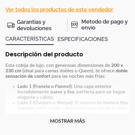
Ver todos los productos de este vendedor
Metodo de pago y
Garantias y
envío
devoluciones
CARACTERÍSTICAS
ESPECIFICACIONES
Descripción del producto
Esta cobija de lujo, con generosas dimensiones de
200 x
230 cm
(ideal para camas dobles o
Queen
), te ofrece
doble
sensación de confort
para las noches más frías:
Lado 1 (Franela o
Flannel
):
Una capa exterior
increíblemente
suave y lisa
, perfecta para un toque
elegante y cálido.
Lado 2 (Ovejero o
Sherpa
):
El reverso de
textura tipo
borrego
extra-cálido y esponjoso que simula la lana,
proporcionando un abrigo insuperable y una
sensación acogedora al instante.
MOSTRAR MÁS
¡La combinación perfecta de calidez, suavidad y tamaño
amplio para transformar tu cama en un nido de bienestar!