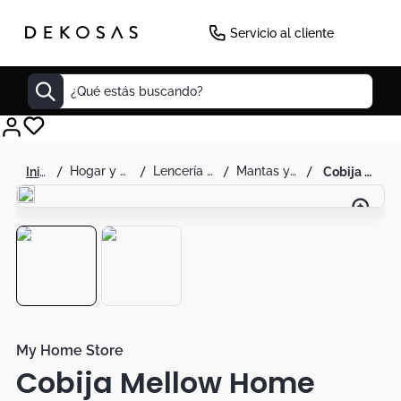
Servicio al cliente
¿Qué estás buscando?
Cuadros
hogar y decoración
lencería para el hogar
mantas y cobijas
cobija mellow home
Decoracion
Cabecero
Tapete
Cuadro
Sillas
Lamparas
My Home Store
Cobija Mellow Home
Duvet