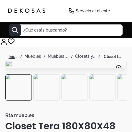
-
30
%
Servicio al cliente
¿Qué estás buscando?
Cuadros
muebles
muebles de alcoba
closets y armarios
closet tera 180x80x48 rta fresno wengue
Decoracion
Tapete
Cabecero
Lamparas
Cuadro
Sillas
Rta muebles
Closet Tera 180X80X48
Duvet