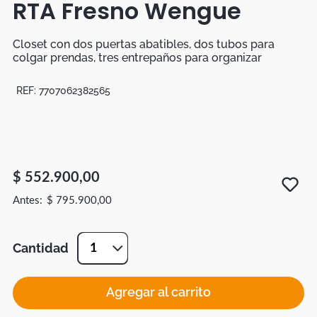
RTA Fresno Wengue
Botas
Dko
Closet con dos puertas abatibles, dos tubos para
colgar prendas, tres entrepaños para organizar
REF:
7707062382565
$
552
.
900
,
00
$
795
.
900
,
00
Cantidad
1
Agregar al carrito