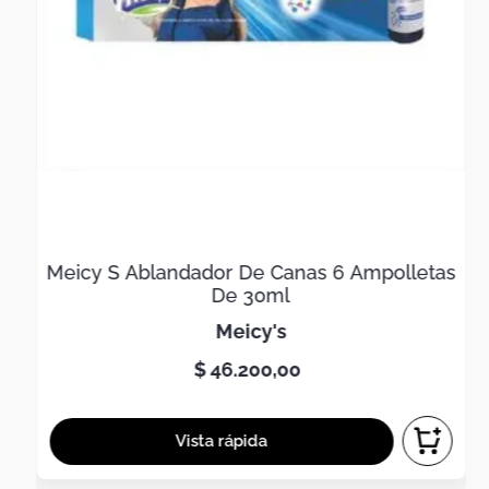
Meicy S Ablandador De Canas 6 Ampolletas
De 30ml
meicy's
$
46
.
200
,
00