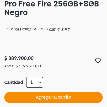
Pro Free Fire 256GB+8GB
Duvet
Negro
Mesas Noche
PLU:
6935117831167
REF:
6935117831167
$
889
.
900
,
00
$
1
.
269
.
900
,
00
Cantidad
1
Agregar al carrito