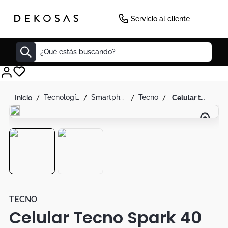
-
29
%
Servicio al cliente
¿Qué estás buscando?
Cuadros
tecnología
smartphones
tecno
celular tecno spark 40 pro free fire 256gb+8gb negro
Decoracion
Cabecero
Cuadro
Sillas
Botas
Lamparas
TECNO
Celular Tecno Spark 40
Bibliotecas