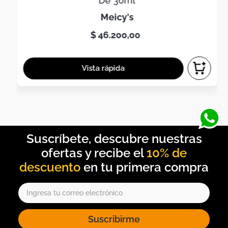
De 30ml
meicy's
$
46
.
200
,
00
10% de
descuento
Suscribirme