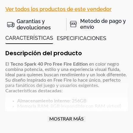
Ver todos los productos de este vendedor
Metodo de pago y
Garantias y
envío
devoluciones
CARACTERÍSTICAS
ESPECIFICACIONES
Descripción del producto
El
Tecno Spark 40 Pro Free Fire Edition
en color negro
combina potencia, estilo y una experiencia visual fluida,
ideal para quienes buscan rendimiento y un look diferente.
Su diseño inspirado en Free Fire lo hace único, perfecto
para fanáticos del juego y usuarios exigentes.
Características destacadas:
Almacenamiento interno:
256GB
Memoria RAM:
8GB (expandible con RAM virtual)
Pantalla:
6.78" IPS LCD FHD+ con tasa de refresco
de 120Hz
MOSTRAR MÁS
Procesador:
Octa-Core
Cámara trasera triple:
50 MP + 2 MP + AI Lens