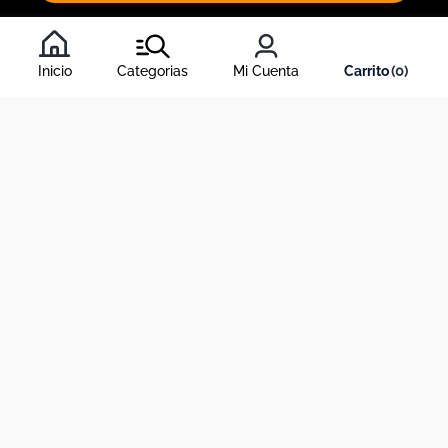
Al inscribirte al newsletter, aceptas nuestros
términos y
condiciones
, y nuestra
política de tratamiento de información
.
Inicio
Categorias
Mi Cuenta
0
Acerca de Dekosas
Links de interés
Contáctanos
Horario de atención contact center