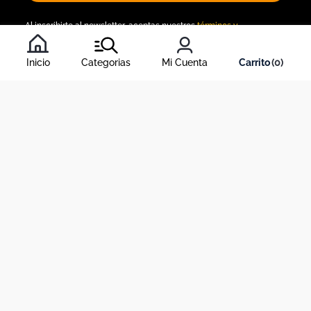
Al inscribirte al newsletter, aceptas nuestros
términos y
condiciones
, y nuestra
política de tratamiento de información
.
Inicio
Categorias
Mi Cuenta
0
Acerca de Dekosas
Links de interés
Contáctanos
Horario de atención contact center