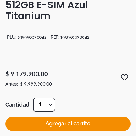
512GB E-SIM Azul
Botas
Titanium
Dko
PLU:
195950638042
REF:
195950638042
$
9
.
179
.
900
,
00
$
9
.
999
.
900
,
00
Cantidad
1
Agregar al carrito