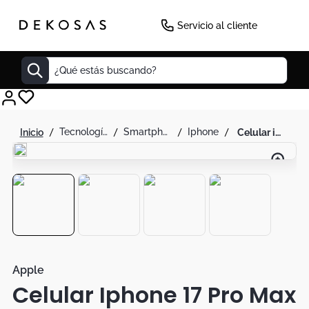
-
8
%
Servicio al cliente
¿Qué estás buscando?
Cuadros
tecnología
smartphones
iphone
celular iphone 17 pro max 512gb e-sim azul titanium
Decoracion
Cabecero
Tapete
Lamparas
Cuadro
Sillas
Apple
Celular Iphone 17 Pro Max
Duvet