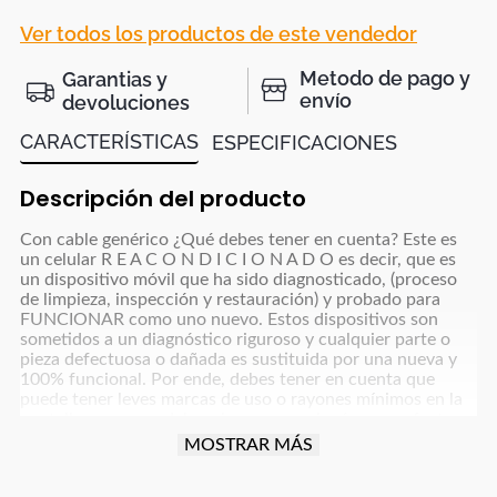
Ver todos los productos de este vendedor
Metodo de pago y
Garantias y
envío
devoluciones
CARACTERÍSTICAS
ESPECIFICACIONES
Descripción del producto
Con cable genérico ¿Qué debes tener en cuenta? Este es
un celular R E A C O N D I C I O N A D O es decir, que es
un dispositivo móvil que ha sido diagnosticado, (proceso
de limpieza, inspección y restauración) y probado para
FUNCIONAR como uno nuevo. Estos dispositivos son
sometidos a un diagnóstico riguroso y cualquier parte o
pieza defectuosa o dañada es sustituida por una nueva y
100% funcional. Por ende, debes tener en cuenta que
puede tener leves marcas de uso o rayones mínimos en la
pantalla o carcasa del equipo que en ningún caso afectan
su desempeño funcional. La batería de estos equipos es
MOSTRAR MÁS
varia desde 85% al 97%. • Pantalla Super Retina XDR
OLED 6.7" táctil (2778x1284) / 120 Hz • Memoria interna