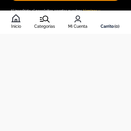
Al inscribirte al newsletter, aceptas nuestros
términos y
condiciones
, y nuestra
política de tratamiento de información
.
Inicio
Categorias
Mi Cuenta
0
Acerca de Dekosas
Links de interés
Contáctanos
Horario de atención contact center