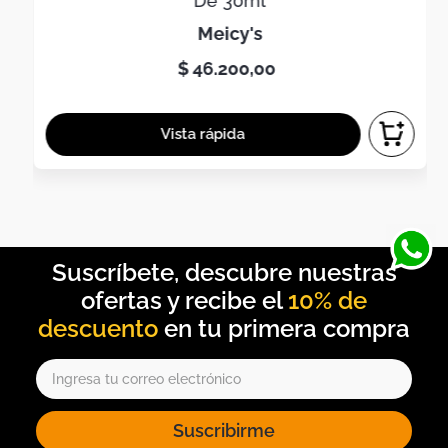
De 30ml
meicy's
$
46
.
200
,
00
10% de
descuento
Suscribirme