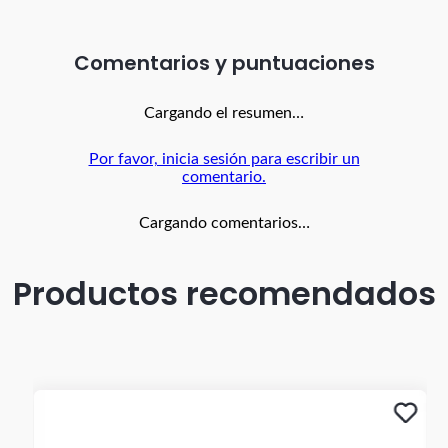
256GBRAM 6 GB • Cámara principal Estándar 12.0 MP +
Teleobjetivo (Zoom) 12.0 MP + Gran angular (Wide angle)
12.0 MP + TOF 3D (Depth) 0.3 MP • Cámara frontal
Estándar 12.0 MP • Batería 4352 mAh • Sistema
Comentarios
operativo iOS 15 • Conectividad celular 5G
Cargando el resumen…
Por favor, inicia sesión para escribir un
comentario.
Cargando comentarios…
Productos recomendados