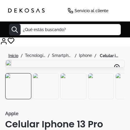
-
10
%
Servicio al cliente
¿Qué estás buscando?
Cuadros
tecnología
smartphones
iphone
celular iphone 13 pro max 256gb azul reacondicionado
Decoracion
Tapete
Cabecero
Lamparas
Cuadro
Sillas
Apple
Celular Iphone 13 Pro
Duvet