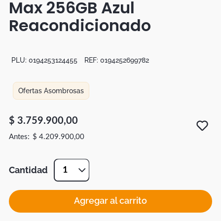
Max 256GB Azul
Botas
Reacondicionado
Dko
PLU:
0194253124455
REF:
0194252699782
Ofertas Asombrosas
$
3
.
759
.
900
,
00
$
4
.
209
.
900
,
00
Cantidad
1
Agregar al carrito