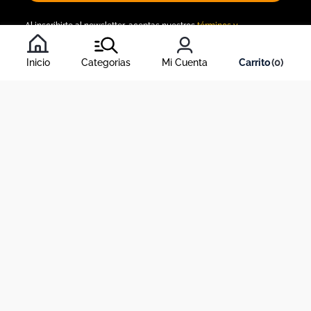
Al inscribirte al newsletter, aceptas nuestros
términos y
condiciones
, y nuestra
política de tratamiento de información
.
Inicio
Categorias
Mi Cuenta
0
Acerca de Dekosas
Links de interés
Contáctanos
Horario de atención contact center