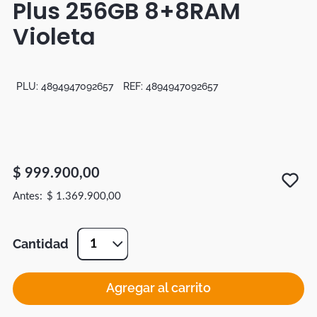
Plus 256GB 8+8RAM
Botas
Violeta
Dko
PLU:
4894947092657
REF:
4894947092657
$
999
.
900
,
00
$
1
.
369
.
900
,
00
Cantidad
1
Agregar al carrito