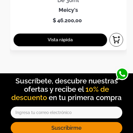
De 30ml
meicy's
$
46
.
200
,
00
10% de
descuento
Suscribirme