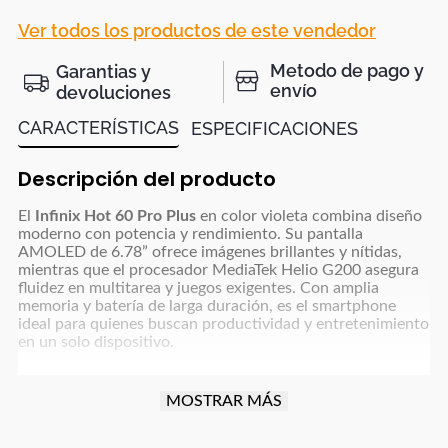
Ver todos los productos de este vendedor
Metodo de pago y
Garantias y
envío
devoluciones
CARACTERÍSTICAS
ESPECIFICACIONES
Descripción del producto
El
Infinix Hot 60 Pro Plus
en color violeta combina diseño
moderno con potencia y rendimiento. Su pantalla
AMOLED de 6.78” ofrece imágenes brillantes y nítidas,
mientras que el procesador MediaTek Helio G200 asegura
fluidez en multitarea y juegos exigentes. Con amplia
memoria y batería de larga duración, es el smartphone
ideal para quienes buscan productividad y entretenimiento
en un solo dispositivo.
Detalles del producto
MOSTRAR MÁS
Tamaño de Pantalla (Pulgadas):
6.78" AMOLED
Resolución Video:
Full HD+