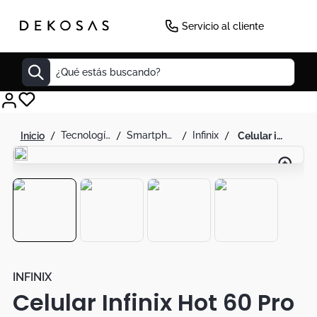
-
27
%
Servicio al cliente
¿Qué estás buscando?
Cuadros
tecnología
smartphones
infinix
celular infinix hot 60 pro plus 256gb 8+8ram violeta
Decoracion
Tapete
Cabecero
Lamparas
Cuadro
Sillas
INFINIX
Celular Infinix Hot 60 Pro
Duvet