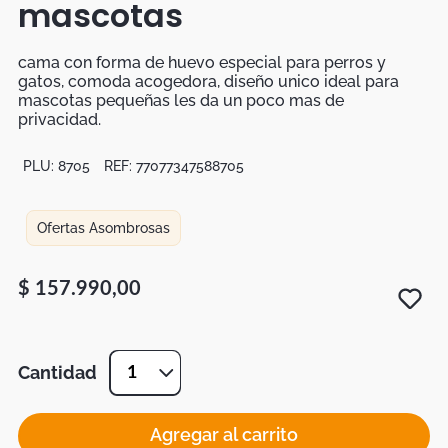
mascotas
Botas
Dko
cama con forma de huevo especial para perros y
gatos, comoda acogedora, diseño unico ideal para
mascotas pequeñas les da un poco mas de
privacidad.
PLU:
8705
REF:
77077347588705
Ofertas Asombrosas
$
157
.
990
,
00
Cantidad
1
Agregar al carrito