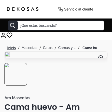
Servicio al cliente
¿Qué estás buscando?
Cuadros
mascotas
gatos
camas y cunas
cama huevo - am mascotas
Decoracion
Cabecero
Tapete
Lamparas
Cuadro
Sillas
Am Mascotas
Cama huevo - Am
Duvet