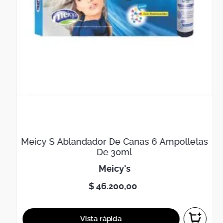
Meicy S Ablandador De Canas 6 Ampolletas
De 30ml
meicy's
$
46
.
200
,
00