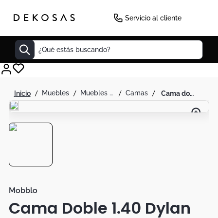
Servicio al cliente
¿Qué estás buscando?
Cuadros
muebles
muebles de alcoba
camas
cama doble 1.40 dylan
Decoracion
Cabecero
Tapete
Cuadro
Sillas
Lamparas
Mobblo
Cama Doble 1.40 Dylan
Duvet