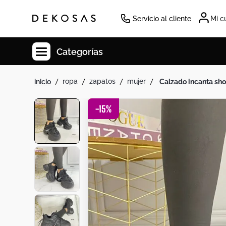
Servicio al cliente
Mi c
Categorías
ropa
zapatos
mujer
calzado incanta sh
Cuadros
Decoracion
-
15
%
Tapete
Cabecero
Lamparas
Cuadro
Sillas
Duvet