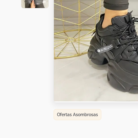
Botas
Dko
Ofertas Asombrosas