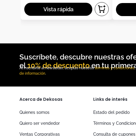
10% de descuento
Al inscribirte al newsletter, aceptas nuestros
términos y condiciones
de información
.
Acerca de Dekosas
Links de interés
Quienes somos
Estado del pedido
Quiero ser vendedor
Términos y Condicio
Ventas Corporativas
Consulta de cupones