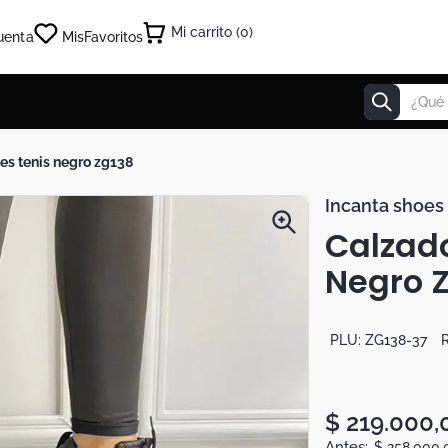
0
uenta
Mis
Favoritos
¿Qué estás
oes tenis negro zg138
Incanta shoes
Calzado
Negro 
PLU:
ZG138-37
R
$
219
.
000
,
$
258
.
000
,