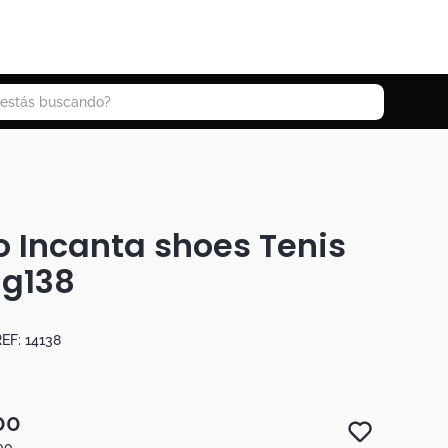
 buscando?
 Incanta shoes Tenis
Zg138
EF:
14138
00
00