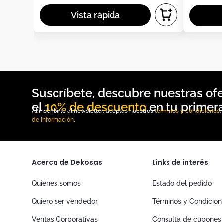
10% de descuento
Al inscribirte al newsletter, aceptas nuestros
términos y condiciones
de información
.
Acerca de Dekosas
Links de interés
Quienes somos
Estado del pedido
Quiero ser vendedor
Términos y Condicio
Ventas Corporativas
Consulta de cupones