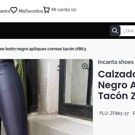
0
uenta
Mis
Favoritos
¿Qué estás
oes botín negro apliques correas tacón zf863
Incanta shoes
Calzado
Negro 
Tacón 
PLU:
ZF863-37
R