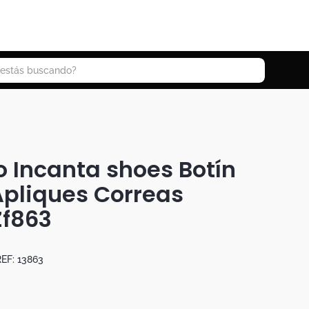
 buscando?
 Incanta shoes Botín
Apliques Correas
Zf863
EF:
13863