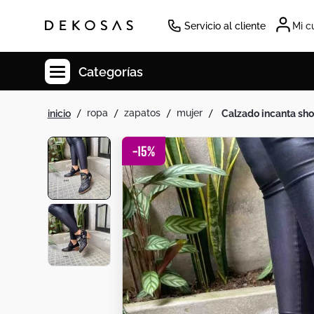
Servicio al cliente
Mi c
Categorías
ropa
zapatos
mujer
calzado incanta sh
Cuadros
Decoracion
-
15
%
Tapete
Cabecero
Lamparas
Cuadro
Sillas
Duvet