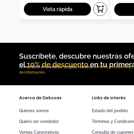
10% de descuento
Al inscribirte al newsletter, aceptas nuestros
términos y condiciones
de información
.
Acerca de Dekosas
Links de interés
Quienes somos
Estado del pedido
Quiero ser vendedor
Términos y Condicio
Ventas Corporativas
Consulta de cupones