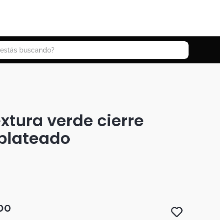
 buscando?
extura verde cierre
 plateado
00