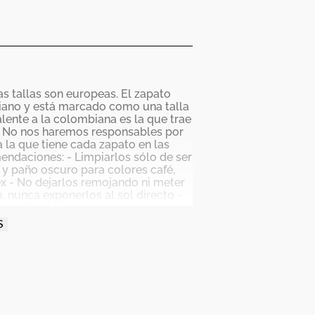
as tallas son europeas. El zapato
mbiano y está marcado como una talla
valente a la colombiana es la que trae
r No nos haremos responsables por
 la que tiene cada zapato en las
endaciones: - Limpiarlos sólo de ser
 y paño oscuro para colores café,
ex - No dejarlos remojando ni meter
, nunca exponerlos al sol directo -
 la fricción que implica esta
 punta y tacón). - Debes tener
S
, debido al tratamiento de tintura
renda se trasfiera a tus zapatos - Un
ser usados por muchas horas
fabricación por despegue o
y puede tener variaciones en el
os de alto cuidado y buen uso por lo