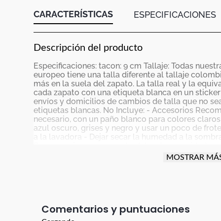
CARACTERÍSTICAS
ESPECIFICACIONES
Descripción del producto
Especificaciones: tacon: 9 cm Tallaje: Todas nuestr
europeo tiene una talla diferente al tallaje colo
más en la suela del zapato. La talla real y la equi
cada zapato con una etiqueta blanca en un sticke
envíos y domicilios de cambios de talla que no sea
etiquetas blancas. No Incluye: - Accesorios Recom
necesario, con un paño blanco para colores claros
azul oscuro, grises y negro y usar un poco de frot
a la lavadora - Dejar secar la humedad a la sombra
Para manejar carro o moto debes tener cuidado con
actividad para proteger el producto (parte trasera,
MOSTRAR MÁ
especial cuidado con el vestuario que uses; ya que
utilizado en ellos, es posible que el color de esa p
par de zapatos nuevos preferiblemente no deben 
consecutivas La garantía aplica para defectos de 
descocida. El color de la imagen es de referencia 
Comentarios
producto real. Los taches y apliques son accesori
cual NO tienen garantía