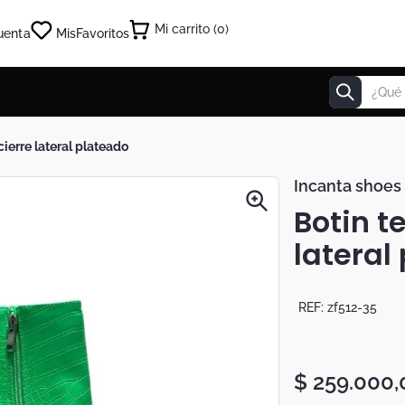
0
uenta
Mis
Favoritos
¿Qué estás
 cierre lateral plateado
Incanta shoes
Botin t
lateral
REF:
zf512-35
$
259
.
000
,