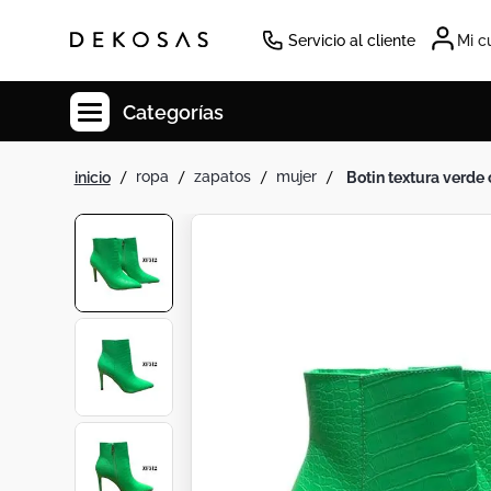
Servicio al cliente
Mi c
Categorías
ropa
zapatos
mujer
botin textura verde
Cuadros
Decoracion
Tapete
Cabecero
Lamparas
Cuadro
Sillas
Duvet