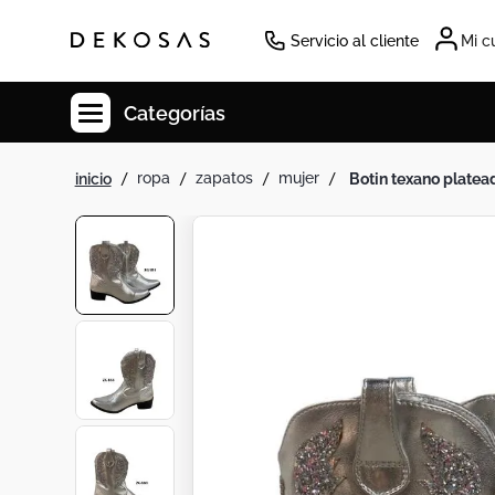
Servicio al cliente
Mi c
Categorías
ropa
zapatos
mujer
botin texano platea
Cuadros
Decoracion
Tapete
Cabecero
Lamparas
Cuadro
Sillas
Duvet