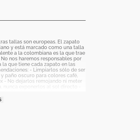
tras tallas son europeas. El zapato
mbiano y está marcado como una talla
valente a la colombiana es la que trae
r No nos haremos responsables por
 la que tiene cada zapato en las
endaciones: - Limpiarlos sólo de ser
 y paño oscuro para colores café,
ex - No dejarlos remojando ni meter
, nunca exponerlos al sol directo -
 la fricción que implica esta
 punta y tacón). - Debes tener
S
, debido al tratamiento de tintura
renda se trasfiera a tus zapatos - Un
ser usados por muchas horas
fabricación por despegue o
y puede tener variaciones en el
os de alto cuidado y buen uso por lo