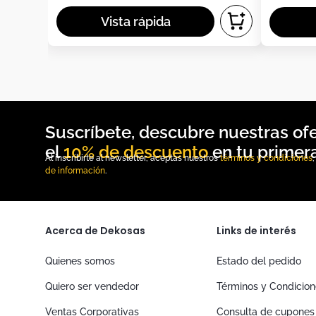
10% de descuento
Al inscribirte al newsletter, aceptas nuestros
términos y condiciones
de información
.
Acerca de Dekosas
Links de interés
Quienes somos
Estado del pedido
Quiero ser vendedor
Términos y Condicio
Ventas Corporativas
Consulta de cupones