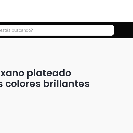
 buscando?
exano plateado
s colores brillantes