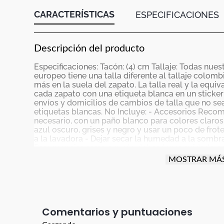
CARACTERÍSTICAS
ESPECIFICACIONES
Descripción del producto
Especificaciones: Tacón: (4) cm Tallaje: Todas nues
europeo tiene una talla diferente al tallaje colo
más en la suela del zapato. La talla real y la equi
cada zapato con una etiqueta blanca en un sticke
envíos y domicilios de cambios de talla que no sea
etiquetas blancas. No Incluye: - Accesorios Recom
necesario, con un paño blanco para colores claros
azul oscuro, grises y negro y usar un poco de frot
a la lavadora - Dejar secar la humedad a la sombra
Para manejar carro o moto debes tener cuidado con
actividad para proteger el producto (parte trasera,
MOSTRAR MÁ
especial cuidado con el vestuario que uses; ya que
utilizado en ellos, es posible que el color de esa p
par de zapatos nuevos preferiblemente no deben 
consecutivas La garantía aplica para defectos de 
descocida. El color de la imagen es de referencia 
Comentarios
producto real. Los taches y apliques son accesori
cual NO tienen garantía.