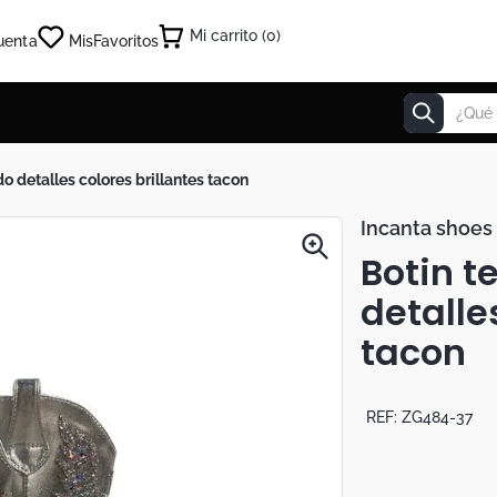
0
uenta
Mis
Favoritos
¿Qué estás
do detalles colores brillantes tacon
Incanta shoes
Botin t
detalle
tacon
REF:
ZG484-37