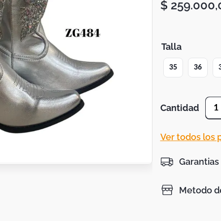
$
259
.
000
,
Talla
35
36
Cantidad
1
Ver todos los
Garantias
Metodo de