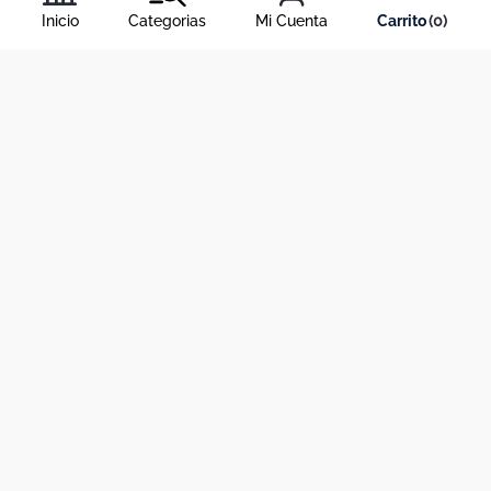
condiciones
, y nuestra
política de tratamiento de información
.
Inicio
Categorias
Mi Cuenta
0
Acerca de Dekosas
Links de interés
Contáctanos
Horario de atención contact center