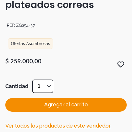
plateados correas
Botas
Dko
REF:
ZG254-37
Ofertas Asombrosas
$
259
.
000
,
00
Cantidad
1
Agregar al carrito
Ver todos los productos de este vendedor