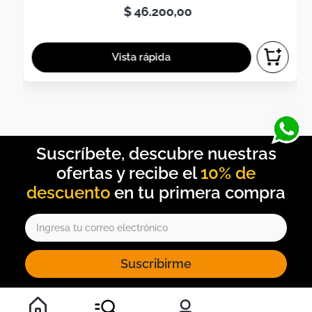
$
46
.
200
,
00
10% de
descuento
Suscribirme
Al inscribirte al newsletter, aceptas nuestros
términos y