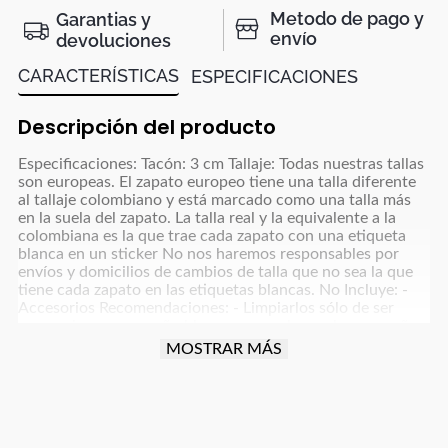
Metodo de pago y
Garantias y
envío
devoluciones
CARACTERÍSTICAS
ESPECIFICACIONES
Descripción del producto
Especificaciones: Tacón: 3 cm Tallaje: Todas nuestras tallas
son europeas. El zapato europeo tiene una talla diferente
al tallaje colombiano y está marcado como una talla más
en la suela del zapato. La talla real y la equivalente a la
colombiana es la que trae cada zapato con una etiqueta
blanca en un sticker No nos haremos responsables por
envíos y domicilios de cambios de talla que no sea la que
tiene cada zapato en las etiquetas blancas. No Incluye: -
Accesorios Recomendaciones: - Limpiarlos sólo de ser
necesario, con un paño blanco para colores claros y paño
oscuro para colores café, azul oscuro, grises y negro y usar
MOSTRAR MÁS
un poco de frotex - No dejarlos remojando ni meter a la
lavadora - Dejar secar la humedad a la sombra, nunca
exponerlos al sol directo - Para manejar carro o moto
debes tener cuidado con la fricción que implica esta
actividad para proteger el producto (parte trasera, punta y