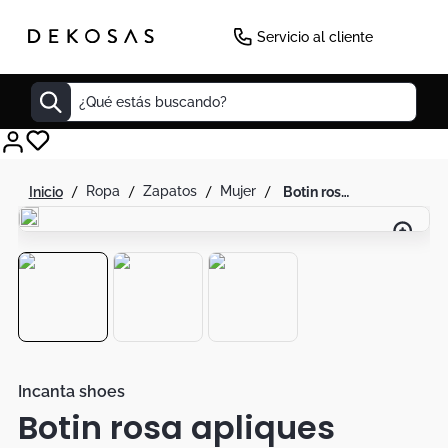
Servicio al cliente
¿Qué estás buscando?
Cuadros
ropa
zapatos
mujer
botin rosa apliques plateados correas
Decoracion
Cabecero
Tapete
Lamparas
Cuadro
Sillas
Incanta shoes
Botin rosa apliques
Duvet