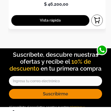
$
46
.
200
,
00
10% de
descuento
Suscribirme
Al inscribirte al newsletter, aceptas nuestros
términos y