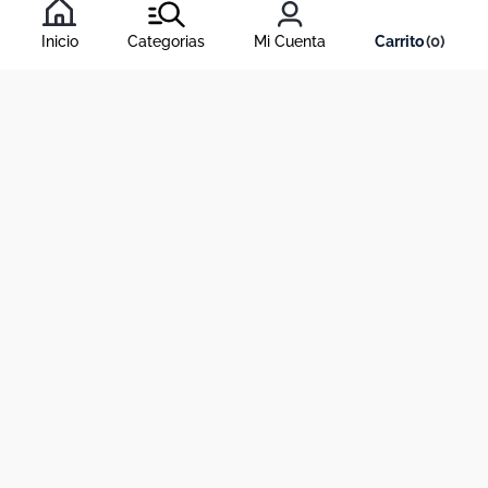
condiciones
, y nuestra
política de tratamiento de información
.
Inicio
Categorias
Mi Cuenta
0
Acerca de Dekosas
Links de interés
Contáctanos
Horario de atención contact center