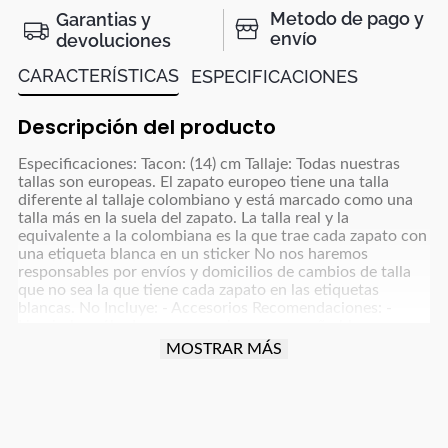
Metodo de pago y
Garantias y
envío
devoluciones
CARACTERÍSTICAS
ESPECIFICACIONES
Descripción del producto
Especificaciones: Tacon: (14) cm Tallaje: Todas nuestras
tallas son europeas. El zapato europeo tiene una talla
diferente al tallaje colombiano y está marcado como una
talla más en la suela del zapato. La talla real y la
equivalente a la colombiana es la que trae cada zapato con
una etiqueta blanca en un sticker No nos haremos
responsables por envíos y domicilios de cambios de talla
que no sea la que tiene cada zapato en las etiquetas
blancas. No Incluye: - Accesorios Recomendaciones: -
Limpiarlos sólo de ser necesario, con un paño blanco para
colores claros y paño oscuro para colores café, azul
MOSTRAR MÁS
oscuro, grises y negro y usar un poco de frotex - No
dejarlos remojando ni meter a la lavadora - Dejar secar la
humedad a la sombra, nunca exponerlos al sol directo -
Para manejar carro o moto debes tener cuidado con la
fricción que implica esta actividad para proteger el