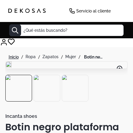
Servicio al cliente
¿Qué estás buscando?
Cuadros
ropa
zapatos
mujer
botin negro plataforma tacon
Decoracion
Cabecero
Tapete
Lamparas
Cuadro
Sillas
Incanta shoes
Botin negro plataforma
Duvet