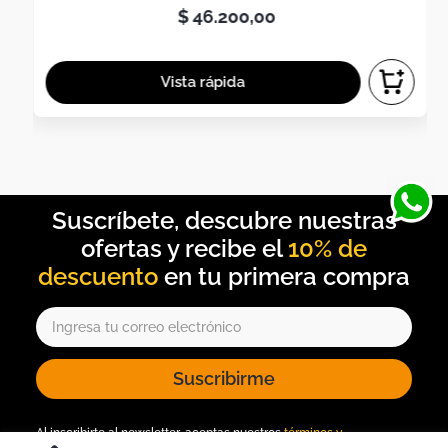
$
46
.
200
,
00
10% de
descuento
Suscribirme
Al inscribirte al newsletter, aceptas nuestros
términos y