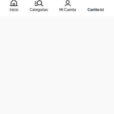
condiciones
, y nuestra
política de tratamiento de información
.
Inicio
Categorias
Mi Cuenta
0
Acerca de Dekosas
Links de interés
Contáctanos
Horario de atención contact center