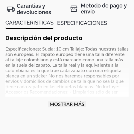
Metodo de pago y
Garantias y
envío
devoluciones
CARACTERÍSTICAS
ESPECIFICACIONES
Descripción del producto
Especificaciones: Suela: 10 cm Tallaje: Todas nuestras tallas
son europeas. El zapato europeo tiene una talla diferente
al tallaje colombiano y está marcado como una talla más
en la suela del zapato. La talla real y la equivalente a la
colombiana es la que trae cada zapato con una etiqueta
blanca en un sticker No nos haremos responsables por
envíos y domicilios de cambios de talla que no sea la que
tiene cada zapato en las etiquetas blancas. No Incluye: -
Accesorios Recomendaciones: - Limpiarlos sólo de ser
necesario, con un paño blanco para colores claros y paño
oscuro para colores café, azul oscuro, grises y negro y usar
MOSTRAR MÁS
un poco de frotex - No dejarlos remojando ni meter a la
lavadora - Dejar secar la humedad a la sombra, nunca
exponerlos al sol directo - Para manejar carro o moto
debes tener cuidado con la fricción que implica esta
actividad para proteger el producto (parte trasera, punta y