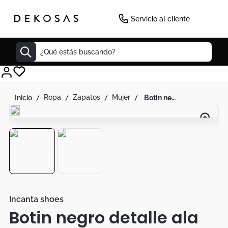
Servicio al cliente
¿Qué estás buscando?
Cuadros
ropa
zapatos
mujer
botin negro detalle ala tacon puntilla
Decoracion
Tapete
Cabecero
Lamparas
Cuadro
Sillas
Incanta shoes
Botin negro detalle ala
Duvet