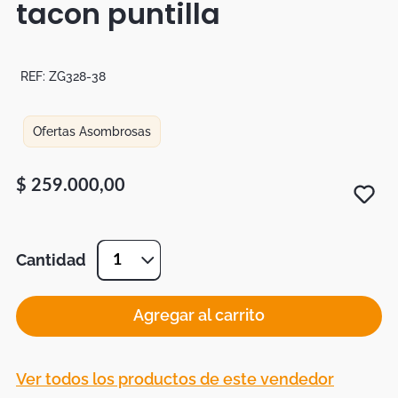
tacon puntilla
Botas
Dko
REF:
ZG328-38
Ofertas Asombrosas
$
259
.
000
,
00
Cantidad
1
Agregar al carrito
Ver todos los productos de este vendedor