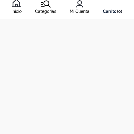
condiciones
, y nuestra
política de tratamiento de información
.
Inicio
Categorias
Mi Cuenta
0
Acerca de Dekosas
Links de interés
Contáctanos
Horario de atención contact center