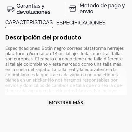
Metodo de pago y
Garantias y
envío
devoluciones
CARACTERÍSTICAS
ESPECIFICACIONES
Descripción del producto
Especificaciones: Botin negro correas plataforma herrajes
plataforma 6cm tacon 14cm Tallaje: Todas nuestras tallas
son europeas. El zapato europeo tiene una talla diferente
al tallaje colombiano y está marcado como una talla más
en la suela del zapato. La talla real y la equivalente a la
colombiana es la que trae cada zapato con una etiqueta
blanca en un sticker No nos haremos responsables por
envíos y domicilios de cambios de talla que no sea la que
tiene cada zapato en las etiquetas blancas. No Incluye: -
Accesorios Recomendaciones: - Limpiarlos sólo de ser
necesario, con un paño blanco para colores claros y paño
MOSTRAR MÁS
oscuro para colores café, azul oscuro, grises y negro y usar
un poco de frotex - No dejarlos remojando ni meter a la
lavadora - Dejar secar la humedad a la sombra, nunca
exponerlos al sol directo - Para manejar carro o moto
debes tener cuidado con la fricción que implica esta