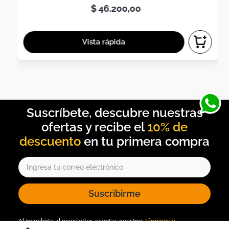
$
46
.
200
,
00
10% de
descuento
Suscribirme
Al inscribirte al newsletter, aceptas nuestros
términos y