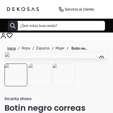
Servicio al cliente
¿Qué estás buscando?
Cuadros
ropa
zapatos
mujer
botin negro correas plataforma
Decoracion
Tapete
Cabecero
Lamparas
Cuadro
Sillas
Incanta shoes
Botin negro correas
Duvet