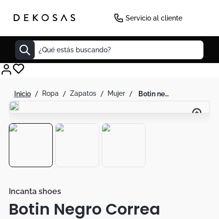
Servicio al cliente
¿Qué estás buscando?
Cuadros
ropa
zapatos
mujer
botin negro correa aplique brillantes
Decoracion
Cabecero
Tapete
Lamparas
Cuadro
Sillas
Incanta shoes
Botin Negro Correa
Duvet