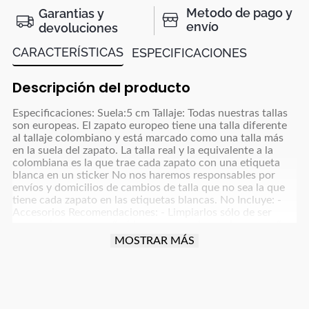
Metodo de pago y
Garantias y
envío
devoluciones
CARACTERÍSTICAS
ESPECIFICACIONES
Descripción del producto
Especificaciones: Suela:5 cm Tallaje: Todas nuestras tallas
son europeas. El zapato europeo tiene una talla diferente
al tallaje colombiano y está marcado como una talla más
en la suela del zapato. La talla real y la equivalente a la
colombiana es la que trae cada zapato con una etiqueta
blanca en un sticker No nos haremos responsables por
envíos y domicilios de cambios de talla que no sea la que
tiene cada zapato en las etiquetas blancas. No Incluye: -
Accesorios Recomendaciones: - Limpiarlos sólo de ser
necesario, con un paño blanco para colores claros y paño
oscuro para colores café, azul oscuro, grises y negro y usar
MOSTRAR MÁS
un poco de frotex - No dejarlos remojando ni meter a la
lavadora - Dejar secar la humedad a la sombra, nunca
exponerlos al sol directo - Para manejar carro o moto
debes tener cuidado con la fricción que implica esta
actividad para proteger el producto (parte trasera, punta y