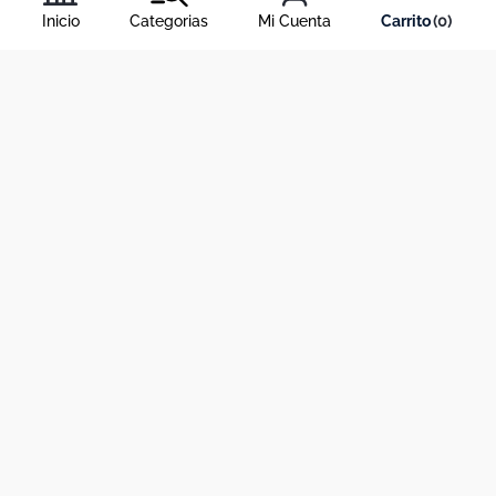
condiciones
, y nuestra
política de tratamiento de información
.
Inicio
Categorias
Mi Cuenta
0
Acerca de Dekosas
Links de interés
Contáctanos
Horario de atención contact center