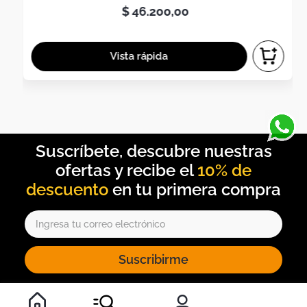
$
46
.
200
,
00
10% de
descuento
Suscribirme
Al inscribirte al newsletter, aceptas nuestros
términos y