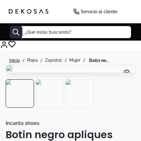
Servicio al cliente
¿Qué estás buscando?
Cuadros
ropa
zapatos
mujer
botin negro apliques plomo detalle resorte
Decoracion
Tapete
Cabecero
Lamparas
Cuadro
Sillas
Incanta shoes
Botin negro apliques
Duvet