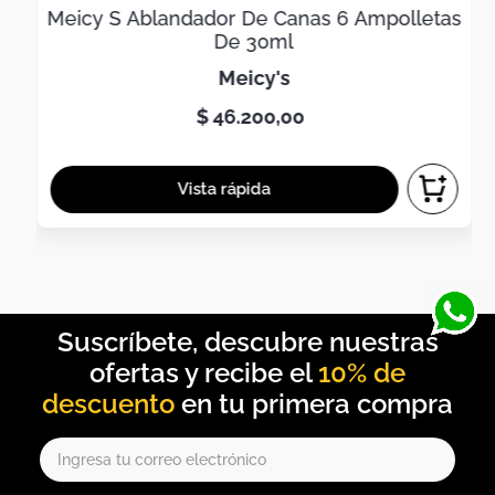
Meicy S Ablandador De Canas 6 Ampolletas
De 30ml
meicy's
$
46
.
200
,
00
10% de
descuento