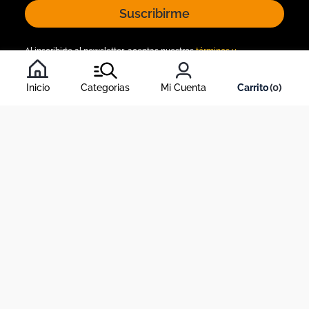
Suscribirme
Al inscribirte al newsletter, aceptas nuestros
términos y
condiciones
, y nuestra
política de tratamiento de información
.
Inicio
Categorias
Mi Cuenta
0
Acerca de Dekosas
Links de interés
Contáctanos