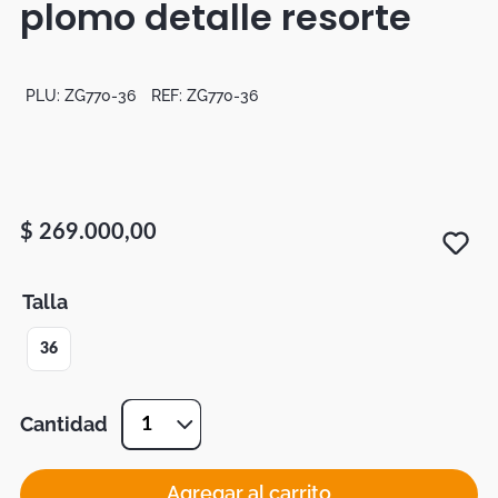
plomo detalle resorte
Botas
Dko
PLU:
ZG770-36
REF:
ZG770-36
$
269
.
000
,
00
Talla
36
Cantidad
1
Agregar al carrito