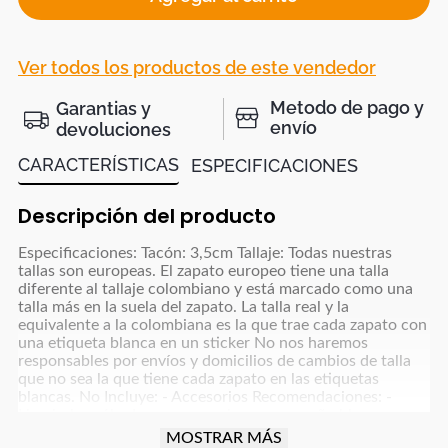
Ver todos los productos de este vendedor
Metodo de pago y
Garantias y
envío
devoluciones
CARACTERÍSTICAS
ESPECIFICACIONES
Descripción del producto
Especificaciones: Tacón: 3,5cm Tallaje: Todas nuestras
tallas son europeas. El zapato europeo tiene una talla
diferente al tallaje colombiano y está marcado como una
talla más en la suela del zapato. La talla real y la
equivalente a la colombiana es la que trae cada zapato con
una etiqueta blanca en un sticker No nos haremos
responsables por envíos y domicilios de cambios de talla
que no sea la que tiene cada zapato en las etiquetas
blancas. No Incluye: - Accesorios Recomendaciones: -
Limpiarlos sólo de ser necesario, con un paño blanco para
colores claros y paño oscuro para colores café, azul
MOSTRAR MÁS