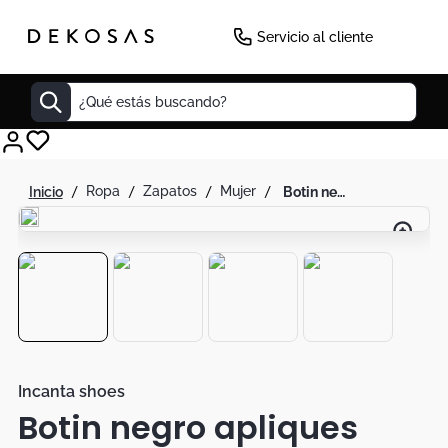
Servicio al cliente
¿Qué estás buscando?
Cuadros
ropa
zapatos
mujer
botin negro apliques perlas
Decoracion
Cabecero
Tapete
Cuadro
Sillas
Lamparas
Incanta shoes
Botin negro apliques
Duvet