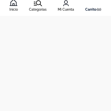
condiciones
, y nuestra
política de tratamiento de información
.
Inicio
Categorias
Mi Cuenta
0
Acerca de Dekosas
Links de interés
Contáctanos
Horario de atención contact center