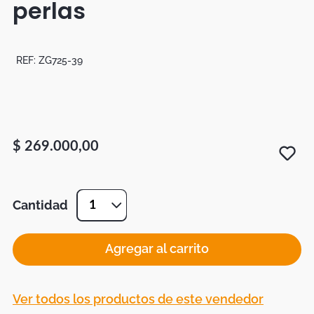
perlas
Botas
Dko
REF:
ZG725-39
$
269
.
000
,
00
Cantidad
1
Agregar al carrito
Ver todos los productos de este vendedor