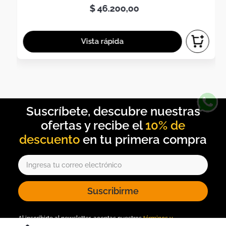
$
46
.
200
,
00
10% de
descuento
Suscribirme
Al inscribirte al newsletter, aceptas nuestros
términos y