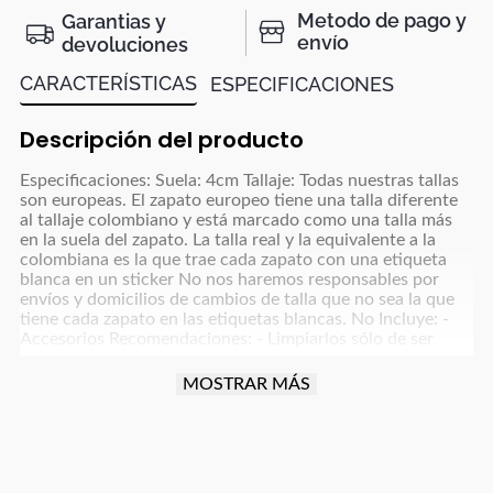
Metodo de pago y
Garantias y
envío
devoluciones
CARACTERÍSTICAS
ESPECIFICACIONES
Descripción del producto
Especificaciones: Suela: 4cm Tallaje: Todas nuestras tallas
son europeas. El zapato europeo tiene una talla diferente
al tallaje colombiano y está marcado como una talla más
en la suela del zapato. La talla real y la equivalente a la
colombiana es la que trae cada zapato con una etiqueta
blanca en un sticker No nos haremos responsables por
envíos y domicilios de cambios de talla que no sea la que
tiene cada zapato en las etiquetas blancas. No Incluye: -
Accesorios Recomendaciones: - Limpiarlos sólo de ser
necesario, con un paño blanco para colores claros y paño
oscuro para colores café, azul oscuro, grises y negro y usar
MOSTRAR MÁS
un poco de frotex - No dejarlos remojando ni meter a la
lavadora - Dejar secar la humedad a la sombra, nunca
exponerlos al sol directo - Para manejar carro o moto
debes tener cuidado con la fricción que implica esta
actividad para proteger el producto (parte trasera, punta y