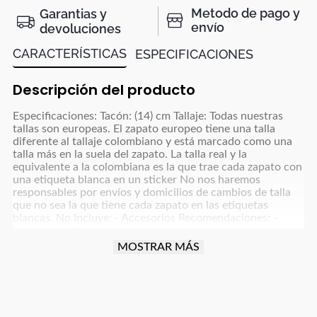
Metodo de pago y
Garantias y
envío
devoluciones
CARACTERÍSTICAS
ESPECIFICACIONES
Descripción del producto
Especificaciones: Tacón: (14) cm Tallaje: Todas nuestras
tallas son europeas. El zapato europeo tiene una talla
diferente al tallaje colombiano y está marcado como una
talla más en la suela del zapato. La talla real y la
equivalente a la colombiana es la que trae cada zapato con
una etiqueta blanca en un sticker No nos haremos
responsables por envíos y domicilios de cambios de talla
que no sea la que tiene cada zapato en las etiquetas
blancas. No Incluye: - Accesorios Recomendaciones: -
Limpiarlos sólo de ser necesario, con un paño blanco para
colores claros y paño oscuro para colores café, azul
MOSTRAR MÁS
oscuro, grises y negro y usar un poco de frotex - No
dejarlos remojando ni meter a la lavadora - Dejar secar la
humedad a la sombra, nunca exponerlos al sol directo -
Para manejar carro o moto debes tener cuidado con la
fricción que implica esta actividad para proteger el