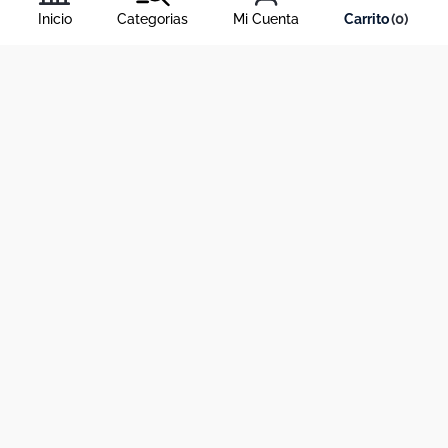
condiciones
, y nuestra
política de tratamiento de información
.
Inicio
Categorias
Mi Cuenta
0
Acerca de Dekosas
Links de interés
Contáctanos
Horario de atención contact center