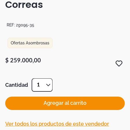
Correas
Botas
Dko
REF:
zg095-35
Ofertas Asombrosas
$
259
.
000
,
00
Cantidad
1
Agregar al carrito
Ver todos los productos de este vendedor