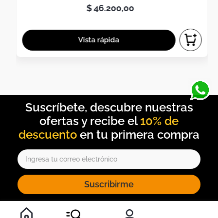
$
46
.
200
,
00
10% de
descuento
Suscribirme
Al inscribirte al newsletter, aceptas nuestros
términos y