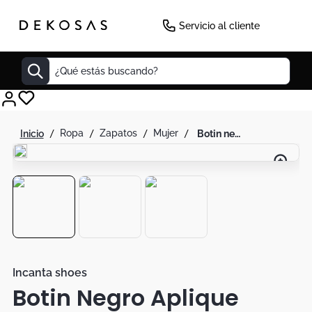
Servicio al cliente
¿Qué estás buscando?
Cuadros
ropa
zapatos
mujer
botin negro aplique correas
Decoracion
Tapete
Cabecero
Lamparas
Cuadro
Sillas
Incanta shoes
Botin Negro Aplique
Duvet