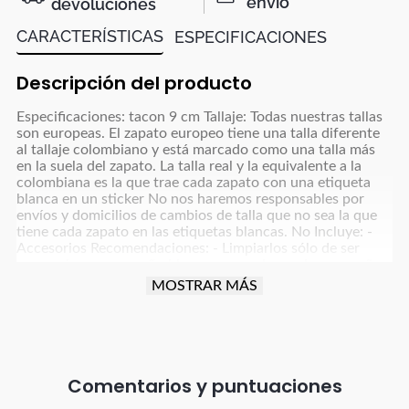
envío
devoluciones
CARACTERÍSTICAS
ESPECIFICACIONES
Descripción del producto
Especificaciones: tacon 9 cm Tallaje: Todas nuestras tallas
son europeas. El zapato europeo tiene una talla diferente
al tallaje colombiano y está marcado como una talla más
en la suela del zapato. La talla real y la equivalente a la
colombiana es la que trae cada zapato con una etiqueta
blanca en un sticker No nos haremos responsables por
envíos y domicilios de cambios de talla que no sea la que
tiene cada zapato en las etiquetas blancas. No Incluye: -
Accesorios Recomendaciones: - Limpiarlos sólo de ser
necesario, con un paño blanco para colores claros y paño
oscuro para colores café, azul oscuro, grises y negro y usar
MOSTRAR MÁS
un poco de frotex - No dejarlos remojando ni meter a la
lavadora - Dejar secar la humedad a la sombra, nunca
exponerlos al sol directo - Para manejar carro o moto
debes tener cuidado con la fricción que implica esta
actividad para proteger el producto (parte trasera, punta y
tacón). - Debes tener especial cuidado con el vestuario que
Comentarios
uses; ya que, debido al tratamiento de tintura utilizado en