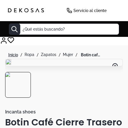
Servicio al cliente
¿Qué estás buscando?
Cuadros
ropa
zapatos
mujer
botin café cierre trasero
Decoracion
Tapete
Cabecero
Lamparas
Cuadro
Sillas
Incanta shoes
Botin Café Cierre Trasero
Duvet