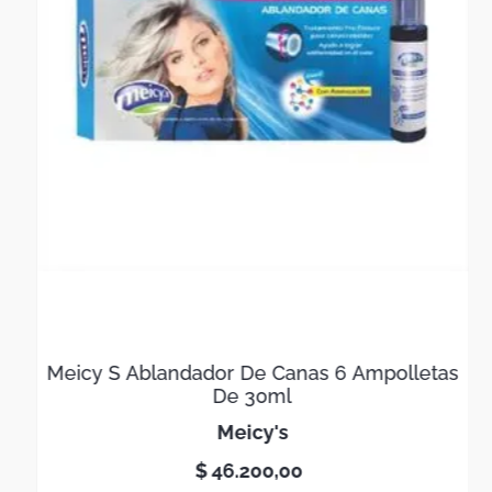
Meicy S Ablandador De Canas 6 Ampolletas
De 30ml
meicy's
$
46
.
200
,
00