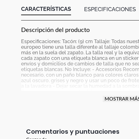
CARACTERÍSTICAS
ESPECIFICACIONES
Descripción del producto
Especificaciones: Tacón: (9) cm Tallaje: Todas nues
europeo tiene una talla diferente al tallaje colo
más en la suela del zapato. La talla real y la equi
cada zapato con una etiqueta blanca en un sticke
envíos y domicilios de cambios de talla que no sea
etiquetas blancas. No Incluye: - Accesorios Recom
necesario, con un paño blanco para colores claros
azul oscuro, grises y negro y usar un poco de frot
a la lavadora - Dejar secar la humedad a la sombra
Para manejar carro o moto debes tener cuidado con
actividad para proteger el producto (parte trasera,
MOSTRAR MÁ
especial cuidado con el vestuario que uses; ya que
utilizado en ellos, es posible que el color de esa p
par de zapatos nuevos preferiblemente no deben 
consecutivas La garantía aplica para defectos de 
descocida. El color de la imagen es de referencia 
Comentarios
producto real. Los taches y apliques son accesori
cual NO tienen garantía