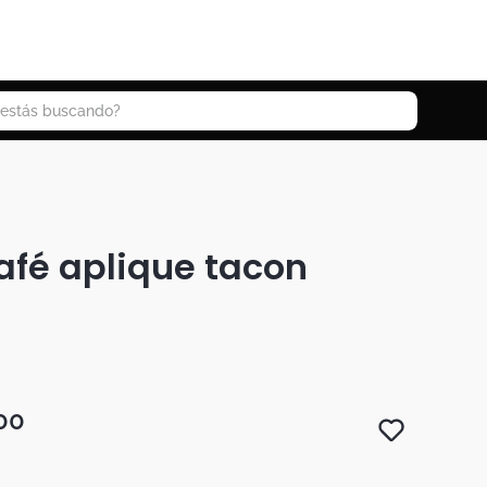
 buscando?
afé aplique tacon
00