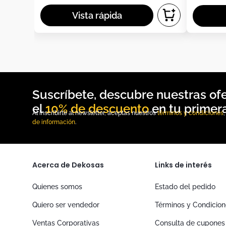
10% de descuento
Al inscribirte al newsletter, aceptas nuestros
términos y condiciones
de información
.
Acerca de Dekosas
Links de interés
Quienes somos
Estado del pedido
Quiero ser vendedor
Términos y Condicio
Ventas Corporativas
Consulta de cupones