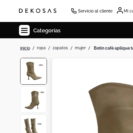
Servicio al cliente
Mi c
Categorías
ropa
zapatos
mujer
botin café aplique 
Cuadros
Decoracion
Tapete
Cabecero
Lamparas
Cuadro
Sillas
Duvet