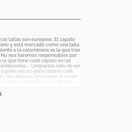
tras tallas son europeas. El zapato
mbiano y está marcado como una talla
valente a la colombiana es la que trae
r No nos haremos responsables por
 la que tiene cada zapato en las
endaciones: - Limpiarlos sólo de ser
 y paño oscuro para colores café,
ex - No dejarlos remojando ni meter
, nunca exponerlos al sol directo -
 la fricción que implica esta
 punta y tacón). - Debes tener
S
, debido al tratamiento de tintura
renda se trasfiera a tus zapatos - Un
ser usados por muchas horas
fabricación por despegue o
y puede tener variaciones en el
os de alto cuidado y buen uso por lo