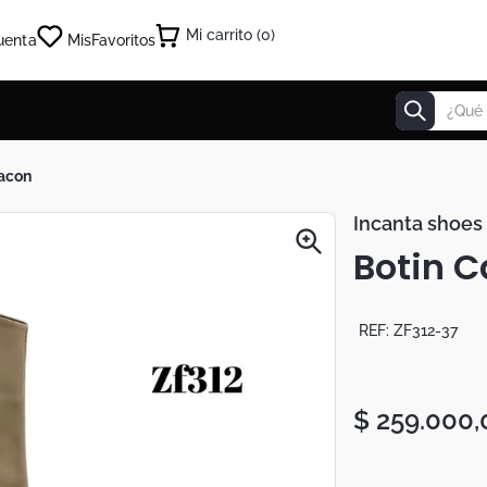
0
uenta
Mis
Favoritos
¿Qué estás
tacon
Incanta shoes
Botin C
REF:
ZF312-37
$
259
.
000
,