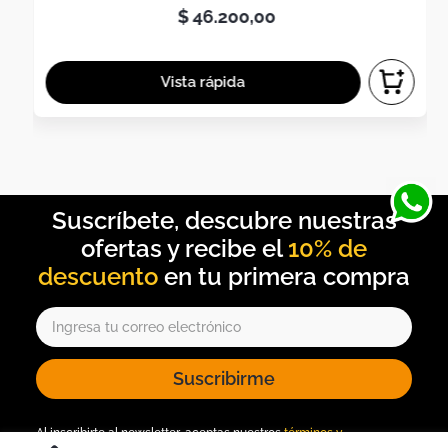
$
46
.
200
,
00
10% de
descuento
Suscribirme
Al inscribirte al newsletter, aceptas nuestros
términos y