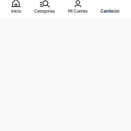
condiciones
, y nuestra
política de tratamiento de información
.
Inicio
Categorias
Mi Cuenta
0
Acerca de Dekosas
Links de interés
Contáctanos
Horario de atención contact center