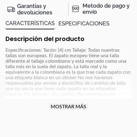
Metodo de pago y
Garantias y
envío
devoluciones
CARACTERÍSTICAS
ESPECIFICACIONES
Descripción del producto
Especificaciones: Tacón: (4) cm Tallaje: Todas nuestras
tallas son europeas. El zapato europeo tiene una talla
diferente al tallaje colombiano y está marcado como una
talla más en la suela del zapato. La talla real y la
equivalente a la colombiana es la que trae cada zapato con
una etiqueta blanca en un sticker No nos haremos
responsables por envíos y domicilios de cambios de talla
que no sea la que tiene cada zapato en las etiquetas
blancas. No Incluye: - Accesorios Recomendaciones: -
Limpiarlos sólo de ser necesario, con un paño blanco para
colores claros y paño oscuro para colores café, azul
MOSTRAR MÁS
oscuro, grises y negro y usar un poco de frotex - No
dejarlos remojando ni meter a la lavadora - Dejar secar la
humedad a la sombra, nunca exponerlos al sol directo -
Para manejar carro o moto debes tener cuidado con la
fricción que implica esta actividad para proteger el