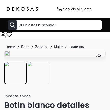
Servicio al cliente
¿Qué estás buscando?
Cuadros
ropa
zapatos
mujer
botin blanco detalles correas suela negro
Decoracion
Cabecero
Tapete
Lamparas
Cuadro
Sillas
Incanta shoes
Botin blanco detalles
Duvet