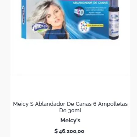
Meicy S Ablandador De Canas 6 Ampolletas
De 30ml
meicy's
$
46
.
200
,
00