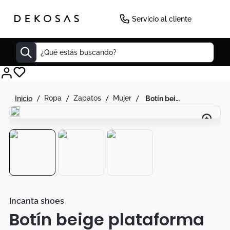
Servicio al cliente
¿Qué estás buscando?
Cuadros
ropa
zapatos
mujer
botín beige plataforma
Decoracion
Tapete
Cabecero
Lamparas
Cuadro
Sillas
Incanta shoes
Botín beige plataforma
Duvet