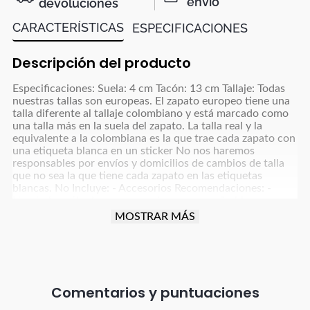
envío
devoluciones
CARACTERÍSTICAS
ESPECIFICACIONES
Descripción del producto
Especificaciones: Suela: 4 cm Tacón: 13 cm Tallaje: Todas
nuestras tallas son europeas. El zapato europeo tiene una
talla diferente al tallaje colombiano y está marcado como
una talla más en la suela del zapato. La talla real y la
equivalente a la colombiana es la que trae cada zapato con
una etiqueta blanca en un sticker No nos haremos
responsables por envíos y domicilios de cambios de talla
que no sea la que tiene cada zapato en las etiquetas
blancas. No Incluye: - Accesorios Recomendaciones: -
Limpiarlos sólo de ser necesario, con un paño blanco para
colores claros y paño oscuro para colores café, azul
MOSTRAR MÁS
oscuro, grises y negro y usar un poco de frotex - No
dejarlos remojando ni meter a la lavadora - Dejar secar la
humedad a la sombra, nunca exponerlos al sol directo -
Para manejar carro o moto debes tener cuidado con la
fricción que implica esta actividad para proteger el
producto (parte trasera, punta y tacón). - Debes tener
Comentarios
especial cuidado con el vestuario que uses; ya que, debido