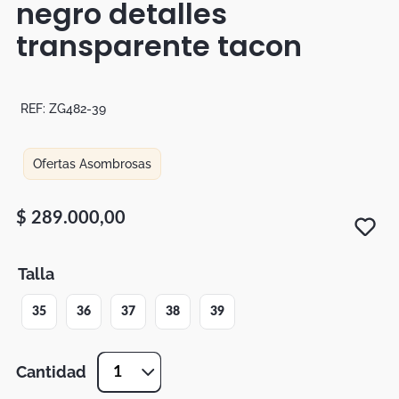
negro detalles
Botas
transparente tacon
Dko
REF:
ZG482-39
Ofertas Asombrosas
$
289
.
000
,
00
Talla
35
36
37
38
39
Cantidad
1