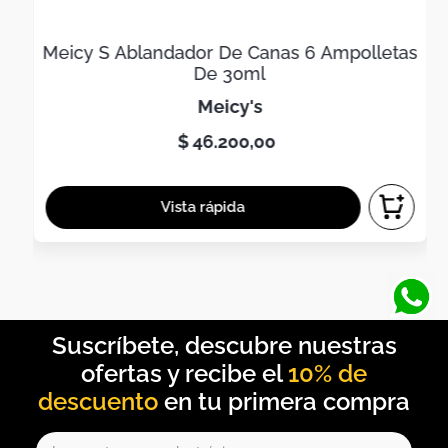
Meicy S Ablandador De Canas 6 Ampolletas
De 30ml
meicy's
$
46
.
200
,
00
10% de
descuento