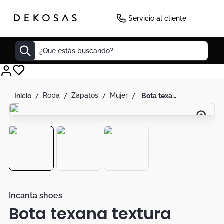
Servicio al cliente
¿Qué estás buscando?
Cuadros
ropa
zapatos
mujer
bota texana textura negro detalles transparente tacon
Decoracion
Cabecero
Tapete
Lamparas
Cuadro
Sillas
Incanta shoes
Bota texana textura
Duvet