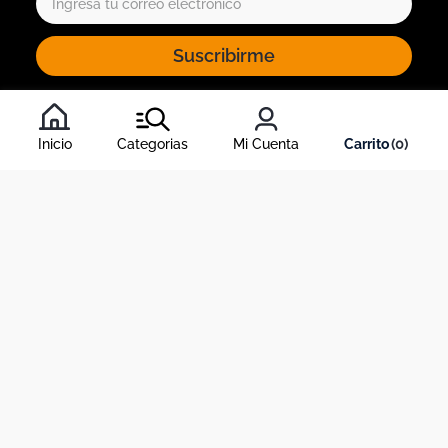
Suscribirme
Al inscribirte al newsletter, aceptas nuestros
términos y
condiciones
, y nuestra
política de tratamiento de información
.
Inicio
Categorias
Mi Cuenta
0
Acerca de Dekosas
Links de interés
Contáctanos