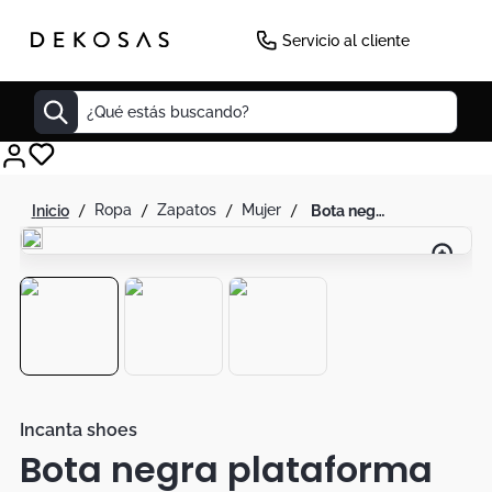
Servicio al cliente
¿Qué estás buscando?
Cuadros
ropa
zapatos
mujer
bota negra plataforma
Decoracion
Cabecero
Cuadro
Sillas
Botas
Lamparas
Incanta shoes
Bota negra plataforma
Bibliotecas