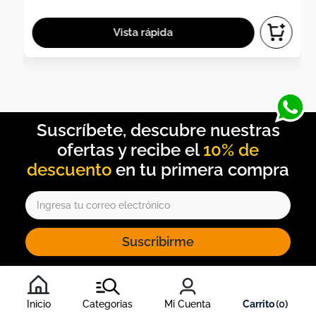
10% de
descuento
Suscribirme
Al inscribirte al newsletter, aceptas nuestros
términos y
condiciones
, y nuestra
política de tratamiento de información
.
Inicio
Categorias
Mi Cuenta
0