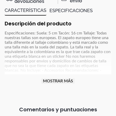
envío
devoluciones
CARACTERÍSTICAS
ESPECIFICACIONES
Descripción del producto
Especificaciones: Suela: 5 cm Tacón: 16 cm Tallaje: Todas
nuestras tallas son europeas. El zapato europeo tiene una
talla diferente al tallaje colombiano y está marcado como
una talla más en la suela del zapato. La talla real y la
equivalente a la colombiana es la que trae cada zapato con
una etiqueta blanca en un sticker No nos haremos
responsables por envíos y domicilios de cambios de talla
que no sea la que tiene cada zapato en las etiquetas
blancas. No Incluye: - Accesorios Recomendaciones: -
Limpiarlos sólo de ser necesario, con un paño blanco para
colores claros y paño oscuro para colores café, azul
MOSTRAR MÁS
oscuro, grises y negro y usar un poco de frotex - No
dejarlos remojando ni meter a la lavadora - Dejar secar la
humedad a la sombra, nunca exponerlos al sol directo -
Para manejar carro o moto debes tener cuidado con la
fricción que implica esta actividad para proteger el
producto (parte trasera, punta y tacón). - Debes tener
Comentarios
especial cuidado con el vestuario que uses; ya que, debido