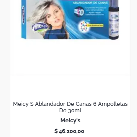
Meicy S Ablandador De Canas 6 Ampolletas
De 30ml
meicy's
$
46
.
200
,
00