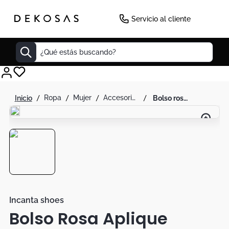
Servicio al cliente
¿Qué estás buscando?
Cuadros
ropa
mujer
accesorios
bolso rosa aplique
Decoracion
Cabecero
Tapete
Lamparas
Cuadro
Sillas
Incanta shoes
Bolso Rosa Aplique
Duvet