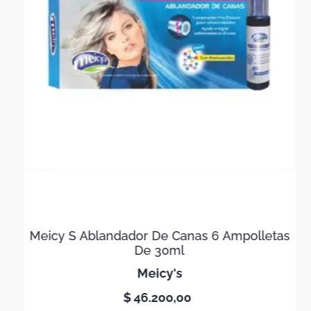
Meicy S Ablandador De Canas 6 Ampolletas
De 30ml
meicy's
$
46
.
200
,
00