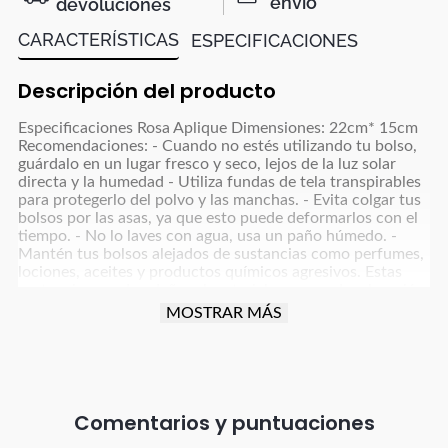
envío
devoluciones
CARACTERÍSTICAS
ESPECIFICACIONES
Descripción del producto
Especificaciones Rosa Aplique Dimensiones: 22cm* 15cm
Recomendaciones: - Cuando no estés utilizando tu bolso,
guárdalo en un lugar fresco y seco, lejos de la luz solar
directa y la humedad - Utiliza fundas de tela transpirables
para protegerlo del polvo y las manchas. - Evita colgar tus
bolsos por las asas, ya que esto puede deformarlos con el
tiempo. - No lo laves con agua, usa un paño húmedo. -
Mantén tus bolsos alejados de sustancias como perfumes,
lociones, aceites y productos químicos agresivos. Estas
sustancias pueden dañar el material y causar decoloración
o manchas permanentes. Siempre coloca tus cosméticos y
MOSTRAR MÁS
productos líquidos en bolsas o estuches separados para
evitar cualquier derrame accidental. La garantía aplica para
defectos de fabricación por despegue o descocida. El color
de la imagen es de referencia y puede tener variaciones en
el producto real. Las Piedras y apliques no tienen garantía
por ser un accesorio de lujo que necesitan un cuidado
Comentarios
especial, cuida las Cargaderas de tus bolsos y no le pongas