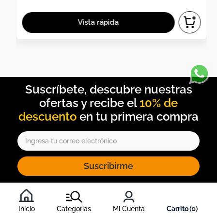
10% de
descuento
Suscribirme
Al inscribirte al newsletter, aceptas nuestros
términos y
condiciones
, y nuestra
política de tratamiento de información
.
Inicio
Categorias
Mi Cuenta
0