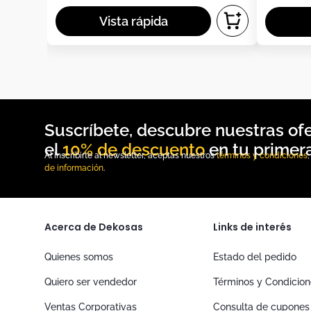
10% de descuento
Al inscribirte al newsletter, aceptas nuestros
términos y condiciones
de información
.
Acerca de Dekosas
Links de interés
Quienes somos
Estado del pedido
Quiero ser vendedor
Términos y Condicio
Ventas Corporativas
Consulta de cupones