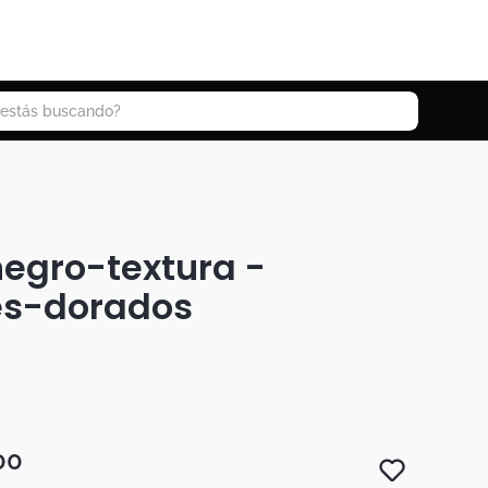
 buscando?
egro-textura -
es-dorados
00