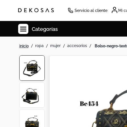
Servicio al cliente
Mi c
Categorías
ropa
mujer
accesorios
bolso-negro-tex
Cuadros
Decoracion
Tapete
Cabecero
Lamparas
Cuadro
Sillas
Duvet