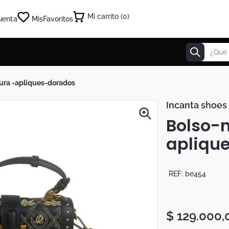
0
uenta
Mis
Favoritos
¿Qué estás
tura -apliques-dorados
Incanta shoes
Bolso-n
apliqu
REF:
be454
$
129
.
000
,