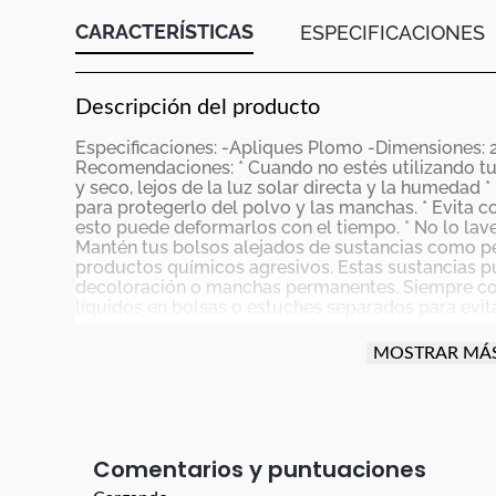
CARACTERÍSTICAS
ESPECIFICACIONES
Descripción del producto
Especificaciones: -Apliques Plomo -Dimensiones:
Recomendaciones: * Cuando no estés utilizando tu 
y seco, lejos de la luz solar directa y la humedad *
para protegerlo del polvo y las manchas. * Evita co
esto puede deformarlos con el tiempo. * No lo lav
Mantén tus bolsos alejados de sustancias como pe
productos químicos agresivos. Estas sustancias p
decoloración o manchas permanentes. Siempre co
líquidos en bolsas o estuches separados para evit
garantía aplica para defectos de fabricación por d
imagen es de referencia y puede tener variaciones 
MOSTRAR MÁ
apliques no tienen garantía por ser un accesorio d
especial, cuida las Cargaderas de tus bolsos y no
pueden reventar.
Comentarios