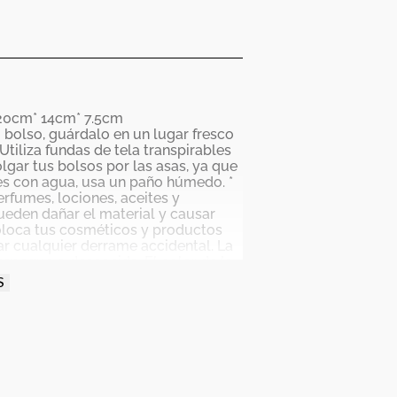
 20cm* 14cm* 7.5cm
bolso, guárdalo en un lugar fresco
 Utiliza fundas de tela transpirables
lgar tus bolsos por las asas, ya que
es con agua, usa un paño húmedo. *
rfumes, lociones, aceites y
ueden dañar el material y causar
loca tus cosméticos y productos
ar cualquier derrame accidental. La
espegue o descocida. El color de la
en el producto real. Las Piedras y
S
e lujo que necesitan un cuidado
 le pongas exceso de peso ya que se