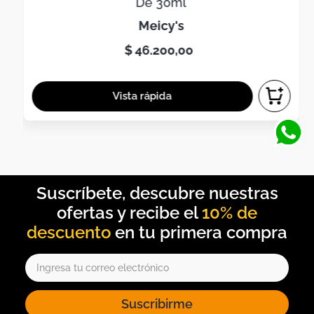
De 30ml
meicy's
$
46
.
200
,
00
10% de
descuento
Suscribirme