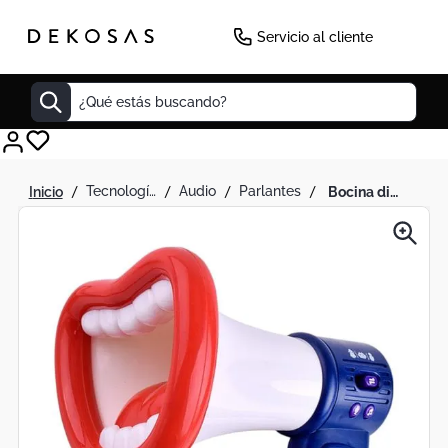
-
50
%
Servicio al cliente
¿Qué estás buscando?
Cuadros
tecnología
audio
parlantes
bocina didactica con efectos de voz y diseno divertido
Decoracion
Tapete
Cabecero
Lamparas
Cuadro
Sillas
Duvet