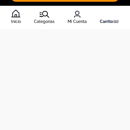
Al inscribirte al newsletter, aceptas nuestros
términos y
condiciones
, y nuestra
política de tratamiento de información
.
Inicio
Categorias
Mi Cuenta
0
Acerca de Dekosas
Links de interés
Contáctanos
Horario de atención contact center