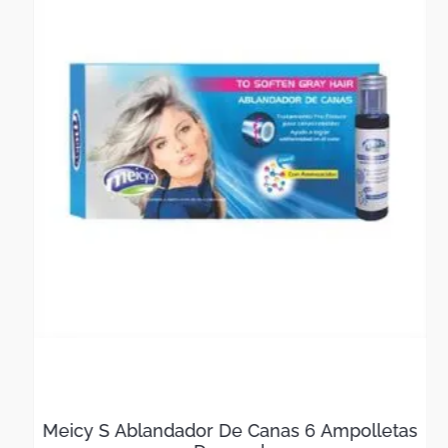
NOTA : La foto de este producto ha sido ambientada, por
lo cual no incluye ningún adorno, ni accesorios, ni piezas
adicionales ni ningún otro elemento que lo acompañan.
Observaciones De Garantía: 1 Mes**** La garantía de este
producto es exclusivamente por defectos de fábrica, no
por daños ocasionados por mal uso o por desconocimiento
de uso del cliente. La garantía se tramitará bajo las
políticas, términos y condiciones establecidos por la
empresa. ****
Meicy S Ablandador De Canas 6 Ampolletas