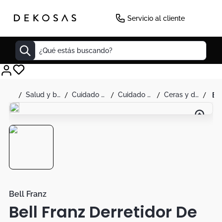
Servicio al cliente
¿Qué estás buscando?
Cuadros
salud y belleza
cuidado personal
cuidado de la piel
ceras y depilación
b
Decoracion
Cabecero
Cuadro
Sillas
Botas
Lamparas
Bell Franz
Bell Franz Derretidor De
Bibliotecas