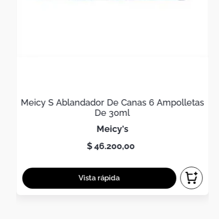
Meicy S Ablandador De Canas 6 Ampolletas
De 30ml
meicy's
$
46
.
200
,
00