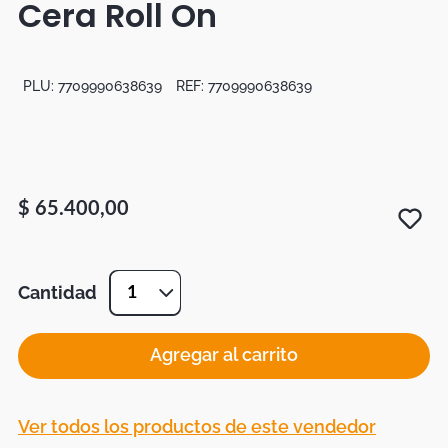
Cera Roll On
Duvet
Mesas Noche
PLU:
7709990638639
REF:
7709990638639
$
65
.
400
,
00
Cantidad
1
Agregar al carrito
Ver todos los productos de este vendedor