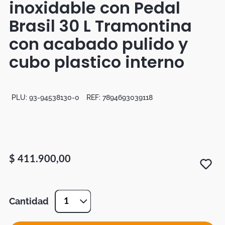
inoxidable con Pedal
Botas
Brasil 30 L Tramontina
Dko
con acabado pulido y
cubo plastico interno
PLU:
93-94538130-0
REF:
7894693039118
$
411
.
900
,
00
Cantidad
1