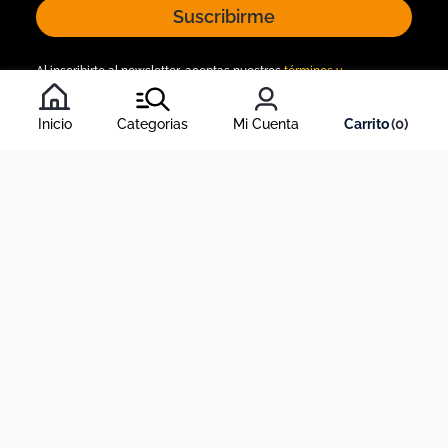
Suscribirme
Al inscribirte al newsletter, aceptas nuestros
términos y
condiciones
, y nuestra
política de tratamiento de información
.
Inicio
Categorias
Mi Cuenta
0
Acerca de Dekosas
Links de interés
Contáctanos