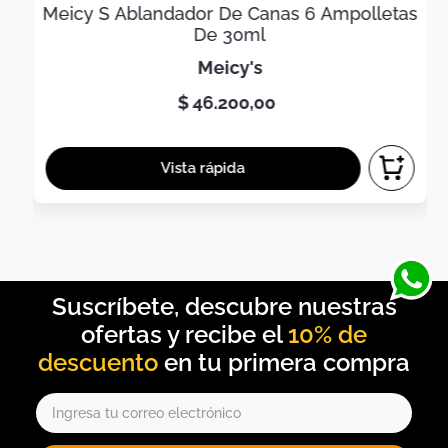
Meicy S Ablandador De Canas 6 Ampolletas
De 30ml
meicy's
$
46
.
200
,
00
10% de
descuento