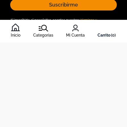
Suscribirme
Al inscribirte al newsletter, aceptas nuestros
términos y
condiciones
, y nuestra
política de tratamiento de información
.
Inicio
Categorias
Mi Cuenta
0
Acerca de Dekosas
Links de interés
Contáctanos