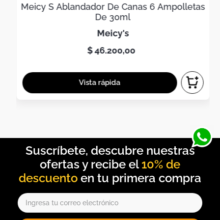
Meicy S Ablandador De Canas 6 Ampolletas
De 30ml
meicy's
$
46
.
200
,
00
10% de
descuento