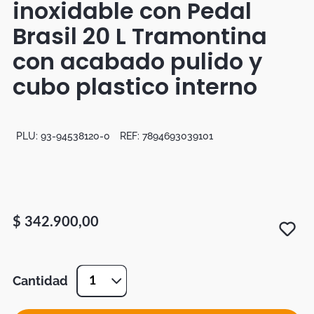
inoxidable con Pedal
Botas
Brasil 20 L Tramontina
Dko
con acabado pulido y
cubo plastico interno
PLU:
93-94538120-0
REF:
7894693039101
$
342
.
900
,
00
Cantidad
1