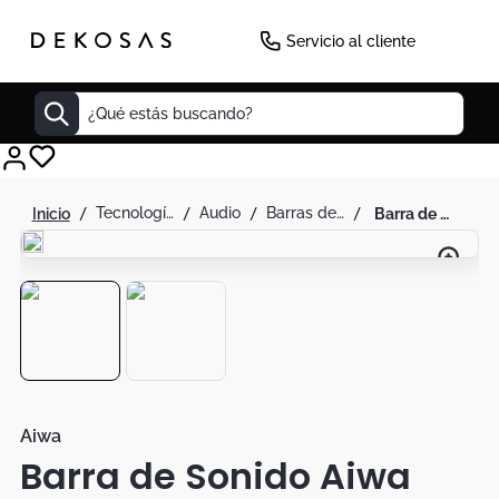
Servicio al cliente
¿Qué estás buscando?
Cuadros
tecnología
audio
barras de sonido
barra de sonido aiwa awsbh1 2.0 canales con 4 altavoces y bluetooth
Decoracion
Tapete
Cabecero
Lamparas
Cuadro
Sillas
Aiwa
Barra de Sonido Aiwa
Duvet