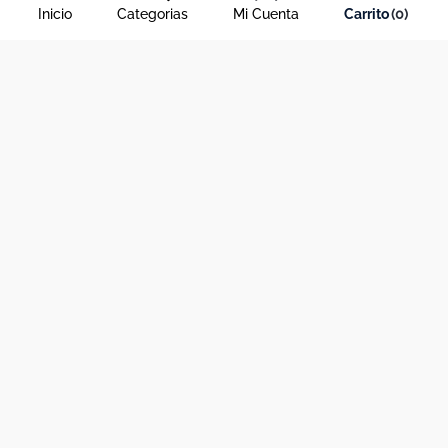
Inicio
Categorias
Mi Cuenta
0
Acerca de Dekosas
Links de interés
Contáctanos
Horario de atención contact center
Medios de pago y sitio seguro