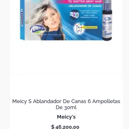
Meicy S Ablandador De Canas 6 Ampolletas
De 30ml
meicy's
$
46
.
200
,
00