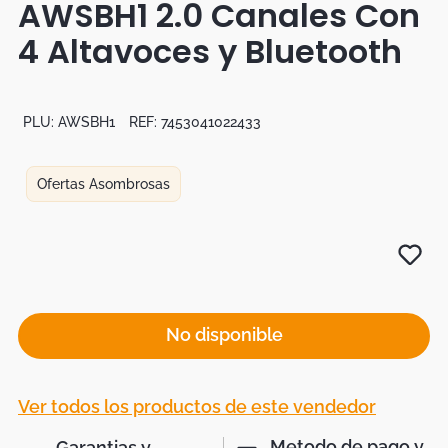
AWSBH1 2.0 Canales Con
Botas
4 Altavoces y Bluetooth
Dko
PLU:
AWSBH1
REF:
7453041022433
Ofertas Asombrosas
No disponible
Ver todos los productos de este vendedor
Metodo de pago y
Garantias y