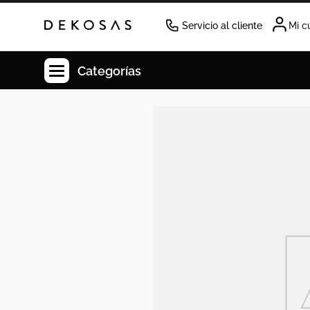
Servicio al cliente
Mi c
Categorías
Cuadros
Decoracion
Cabecero
Tapete
Lamparas
Cuadro
Sillas
Duvet