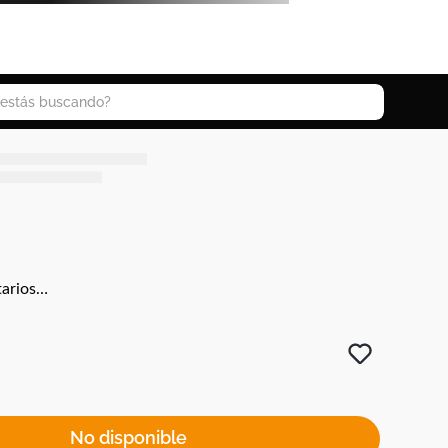
 buscando?
arios…
No disponible