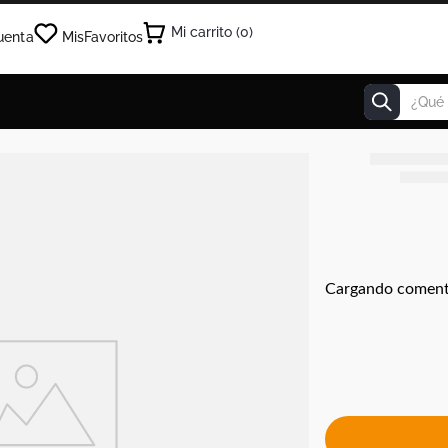
0
uenta
Mis
Favoritos
¿Qué estás
Cargando coment