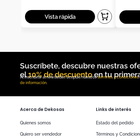
10% de descuento
Al inscribirte al newsletter, aceptas nuestros
términos y condiciones
de información
.
Acerca de Dekosas
Links de interés
Quienes somos
Estado del pedido
Quiero ser vendedor
Términos y Condicio