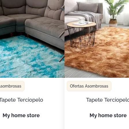
 Asombrosas
Ofertas Asombrosas
Tapete Terciopelo
Tapete Terciopel
my home store
my home store