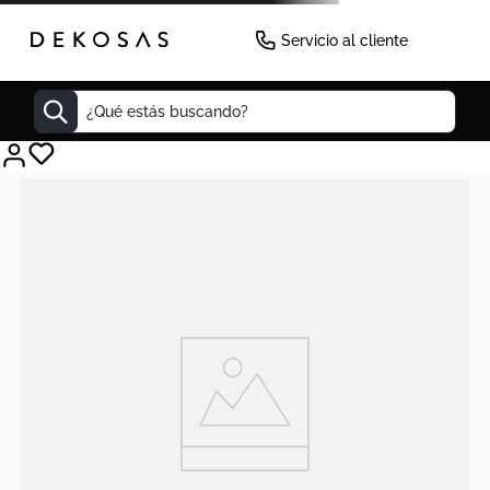
Servicio al cliente
¿Qué estás buscando?
Cuadros
Decoracion
Tapete
Cabecero
Lamparas
Cuadro
Sillas
Duvet