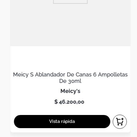
Meicy S Ablandador De Canas 6 Ampolletas
De 30ml
meicy's
$
46
.
200
,
00