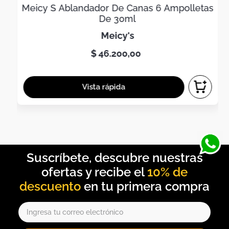
Meicy S Ablandador De Canas 6 Ampolletas
De 30ml
meicy's
$
46
.
200
,
00
10% de
descuento