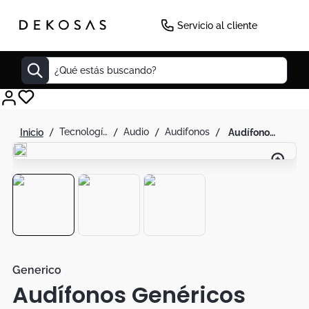
-
47
%
Servicio al cliente
¿Qué estás buscando?
Cuadros
tecnología
audio
audifonos
audífonos genéricos tipo balaca compatibles con ios y android negro
Decoracion
Cabecero
Tapete
Lamparas
Cuadro
Sillas
Generico
Audífonos Genéricos
Duvet