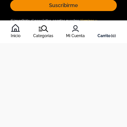
Suscribirme
Al inscribirte al newsletter, aceptas nuestros
términos y
condiciones
, y nuestra
política de tratamiento de información
.
Inicio
Categorias
Mi Cuenta
0
Acerca de Dekosas
Links de interés
Contáctanos