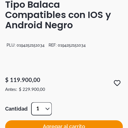
Tipo Balaca
Botas
Compatibles con IOS y
Dko
Android Negro
PLU:
0194252151034
REF:
0194252151034
$
119
.
900
,
00
$
229
.
900
,
00
Cantidad
1
Agregar al carrito