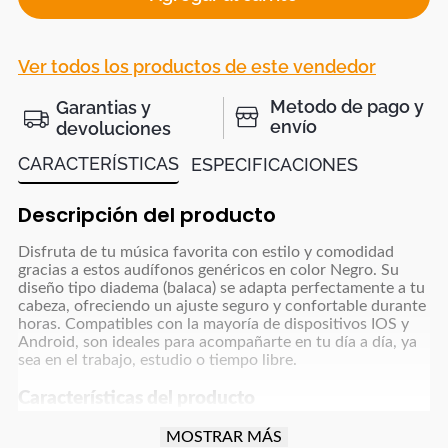
Ver todos los productos de este vendedor
Metodo de pago y
Garantias y
envío
devoluciones
CARACTERÍSTICAS
ESPECIFICACIONES
Descripción del producto
Disfruta de tu música favorita con estilo y comodidad
gracias a estos audífonos genéricos en color Negro. Su
diseño tipo diadema (balaca) se adapta perfectamente a tu
cabeza, ofreciendo un ajuste seguro y confortable durante
horas. Compatibles con la mayoría de dispositivos IOS y
Android, son ideales para acompañarte en tu día a día, ya
sea en el trabajo, estudio o tiempo libre.
Características del producto
Compatibilidad:
IOS y Android
MOSTRAR MÁS