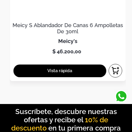
Meicy S Ablandador De Canas 6 Ampolletas
De 30ml
meicy's
$
46
.
200
,
00
10% de
descuento