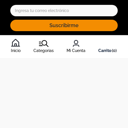
Suscribirme
Al inscribirte al newsletter, aceptas nuestros
términos y
condiciones
, y nuestra
política de tratamiento de información
.
Inicio
Categorias
Mi Cuenta
0
Acerca de Dekosas
Links de interés