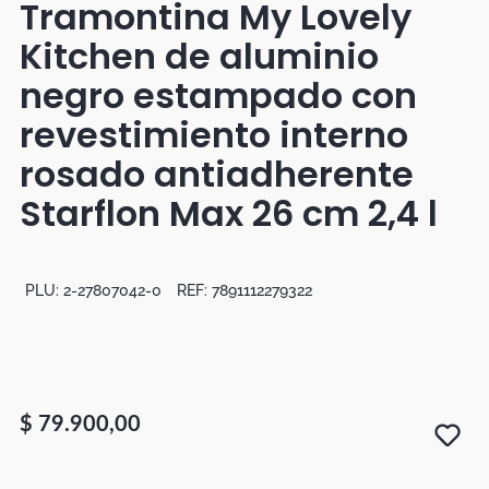
Tramontina My Lovely
Botas
Kitchen de aluminio
Dko
negro estampado con
revestimiento interno
rosado antiadherente
Starflon Max 26 cm 2,4 l
PLU:
2-27807042-0
REF:
7891112279322
$
79
.
900
,
00