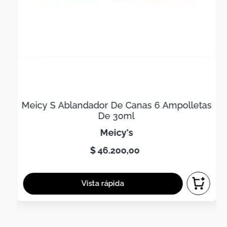
Meicy S Ablandador De Canas 6 Ampolletas
De 30ml
meicy's
$
46
.
200
,
00