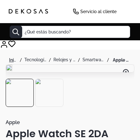
Servicio al cliente
¿Qué estás buscando?
Cuadros
tecnología
relojes y bandas inteligentes
smartwatch
apple watch se 2da generacion 40mm negro
Decoracion
Tapete
Cabecero
Lamparas
Cuadro
Sillas
Apple
Apple Watch SE 2DA
Duvet