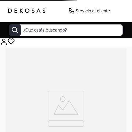
Servicio al cliente
¿Qué estás buscando?
Cuadros
Decoracion
Cabecero
Tapete
Lamparas
Cuadro
Sillas
Duvet