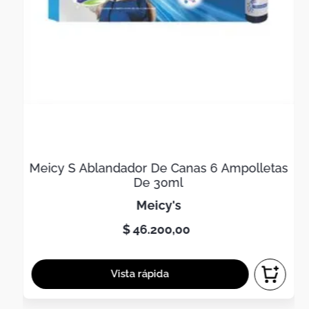
Meicy S Ablandador De Canas 6 Ampolletas
De 30ml
meicy's
$
46
.
200
,
00